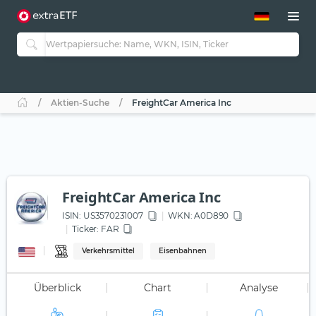
ETF-Guide 2.0
ETF-Explorer
Guide Aktive ETFs
Studien
Aktive ETFs
Aktien-Suche
FreightCar America Inc
ETF-Sparpläne
Portfolio-ETFs
FreightCar America Inc
ISIN:
US3570231007
WKN
: A0D890
Ticker:
FAR
Verkehrsmittel
Eisenbahnen
Überblick
Chart
Analyse