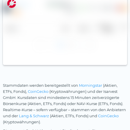
Alstom SA
1,22 €
—
7,7
16,68 €
Gewinn je
Divid
Name
Land
Sektor
Aktie
r
1
2
Stammdaten werden bereitgestellt von
Morningstar
(Aktien,
ETFs, Fonds),
CoinGecko
(Kryptowährungen) und der Isarvest
GmbH. Kursdaten sind mindestens 15 Minuten zeitverzögerte
Börsenkurse (Aktien, ETFs, Fonds) oder NAV-Kurse (ETFs, Fonds).
Realtime-Kurse – sofern verfügbar – stammen von den Anbietern
und der
Lang & Schwarz
(Aktien, ETFs, Fonds) und
CoinGecko
(Kryptowährungen).