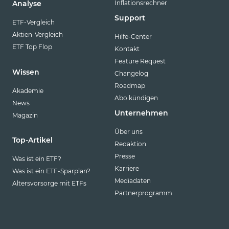
Inflationsrechner
Analyse
Support
ETF-Vergleich
Aktien-Vergleich
Hilfe-Center
ETF Top Flop
Kontakt
Feature Request
Wissen
Changelog
Roadmap
Akademie
Abo kündigen
News
Unternehmen
Magazin
Über uns
Top-Artikel
Redaktion
Presse
Was ist ein ETF?
Karriere
Was ist ein ETF-Sparplan?
Mediadaten
Altersvorsorge mit ETFs
Partnerprogramm