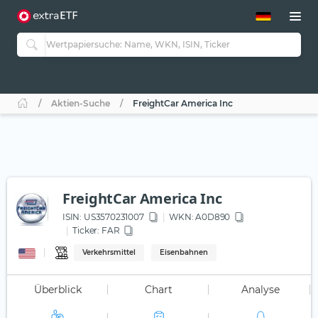
ETF-Guide 2.0
ETF-Explorer
Guide Aktive ETFs
Studien
Aktive ETFs
Aktien-Suche
FreightCar America Inc
ETF-Sparpläne
Portfolio-ETFs
FreightCar America Inc
ISIN:
US3570231007
WKN
: A0D890
Ticker:
FAR
Verkehrsmittel
Eisenbahnen
Überblick
Chart
Analyse