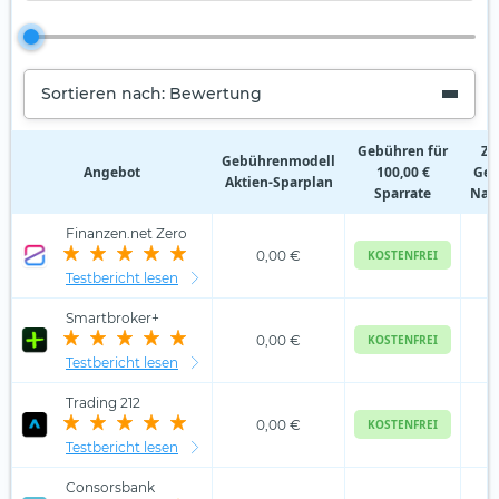
Sortieren nach: Bewertung
Gebühren für
Zu
Gebührenmodell
Angebot
100,00 €
Geb
Aktien‑Sparplan
Sparrate
Nam
Finanzen.net Zero
0,00 €
KOSTENFREI
Testbericht lesen
Smartbroker+
0,00 €
KOSTENFREI
Testbericht lesen
Trading 212
0,00 €
KOSTENFREI
Testbericht lesen
Consorsbank