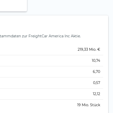
tammdaten zur FreightCar America Inc Aktie.
219,33 Mio. €
10,74
6,70
0,57
12,12
19 Mio. Stück