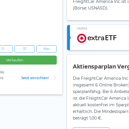
FreightCar America Inc ist 
(Börse: USNASD).
ANZEIGE
1J
3J
Max
Verkaufen
Aktiensparplan Verg
lio
rs
Jetzt einrichten!
Die FreightCar America Inc A
insgesamt 6 Online Broker(
sparplanfähig. Bei 6 Anbiet
ist die FreightCar America I
aktuell kostenfrei im Sparp
erhältlich. Die Mindestsparr
beträgt 1,00 €.