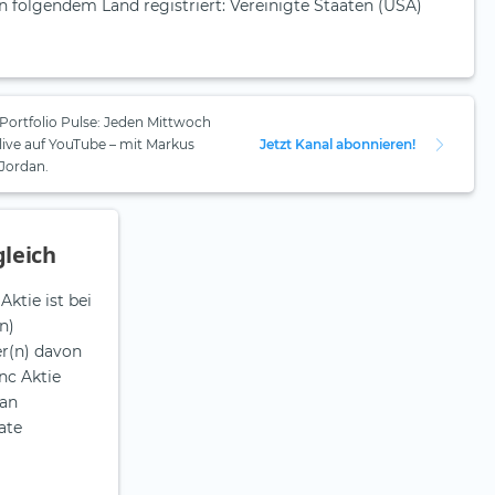
in folgendem Land registriert: Vereinigte Staaten (USA)
Portfolio Pulse: Jeden Mittwoch
live auf YouTube – mit Markus
Jetzt Kanal abonnieren!
Jordan.
leich
ktie ist bei
n)
er(n) davon
nc Aktie
lan
ate