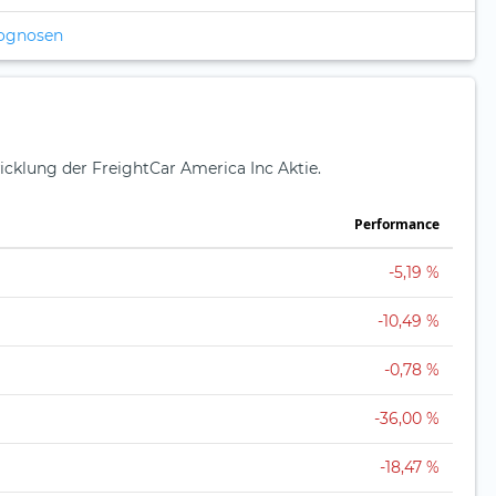
rognosen
icklung der FreightCar America Inc Aktie.
Perfor­mance
-5,19 %
-10,49 %
-0,78 %
-36,00 %
-18,47 %