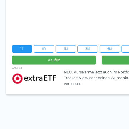
1T
1W
1M
3M
6M
Kaufen
ANZEIGE
NEU: Kursalarme jetzt auch im Portfo
Tracker: Nie wieder deinen Wunschku
verpassen.