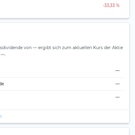
-33,33 %
esdividende von — ergibt sich zum aktuellen Kurs der Aktie
 —.
—
de
—
—
n