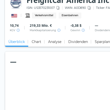
FreightCar America Inc
ISIN:
US3570231007
WKN
: A0D890
Ticker:
FA
Verkehrsmittel
Eisenbahnen
10,74
219,33 Mio. €
-0,38 $
—
KGV
Marktkapitalisierung
Gewinn
Dividenden
Überblick
Chart
Analyse
Dividenden
Sparplan
—