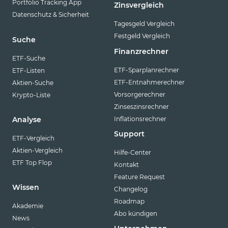
Portfolio Tracking App
Zinsvergleich
Datenschutz & Sicherheit
Tagesgeld Vergleich
Festgeld Vergleich
Suche
Finanzrechner
ETF-Suche
ETF-Sparplanrechner
ETF-Listen
ETF-Entnahmerechner
Aktien-Suche
Vorsorgerechner
Krypto-Liste
Zinseszinsrechner
Inflationsrechner
Analyse
Support
ETF-Vergleich
Aktien-Vergleich
Hilfe-Center
ETF Top Flop
Kontakt
Feature Request
Wissen
Changelog
Roadmap
Akademie
Abo kündigen
News