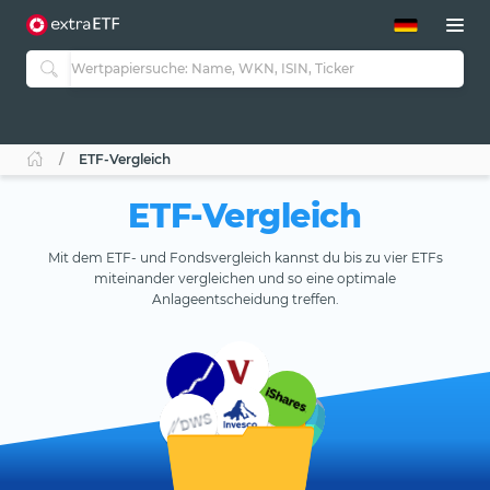
ETF-Guide 2.0
ETF-Explorer
Guide Aktive ETFs
Studien
Aktive ETFs
ETF-Vergleich
ETF-Sparpläne
Portfolio-ETFs
ETF-Vergleich
Mit dem ETF- und Fondsvergleich kannst du bis zu vier ETFs
miteinander vergleichen und so eine optimale
Anlageentscheidung treffen.