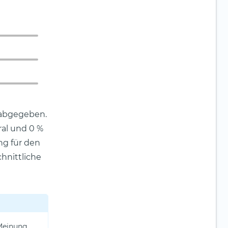
 abgegeben.
al und 0 %
ng für den
chnittliche
 Meinung