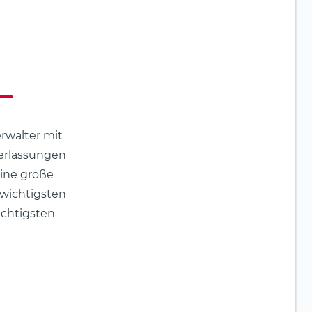
rwalter mit
derlassungen
eine große
 wichtigsten
ichtigsten