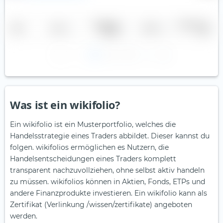
V
Investiertes
Performance
Trader
Name
Gebühr
Kapital
fee
1
2
3
Was ist ein wikifolio?
Ein wikifolio ist ein Musterportfolio, welches die
Handelsstrategie eines Traders abbildet. Dieser kannst du
folgen. wikifolios ermöglichen es Nutzern, die
Handelsentscheidungen eines Traders komplett
transparent nachzuvollziehen, ohne selbst aktiv handeln
zu müssen. wikifolios können in Aktien, Fonds, ETPs und
andere Finanzprodukte investieren. Ein wikifolio kann als
Zertifikat (Verlinkung /wissen/zertifikate) angeboten
werden.