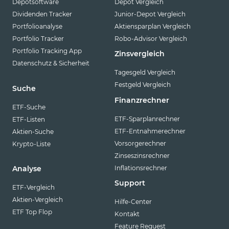
Depotsoftware
Depot Vergleich
Dividenden Tracker
Junior-Depot Vergleich
Portfolioanalyse
Aktiensparplan Vergleich
Portfolio Tracker
Robo-Advisor Vergleich
Portfolio Tracking App
Zinsvergleich
Datenschutz & Sicherheit
Tagesgeld Vergleich
Festgeld Vergleich
Suche
Finanzrechner
ETF-Suche
ETF-Sparplanrechner
ETF-Listen
ETF-Entnahmerechner
Aktien-Suche
Vorsorgerechner
Krypto-Liste
Zinseszinsrechner
Inflationsrechner
Analyse
Support
ETF-Vergleich
Aktien-Vergleich
Hilfe-Center
ETF Top Flop
Kontakt
Feature Request