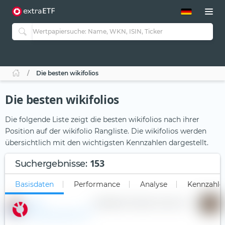
ETF-Guide 2.0
ETF-Explorer
Guide Aktive ETFs
Studien
Aktive ETFs
Die besten wikifolios
ETF-Sparpläne
Portfolio-ETFs
Die besten wikifolios
Die folgende Liste zeigt die besten wikifolios nach ihrer
Position auf der wikifolio Rangliste. Die wikifolios werden
übersichtlich mit den wichtigsten Kennzahlen dargestellt.
153
Suchergebnisse
:
Basisdaten
Performance
Analyse
Kennzahle
Szew
19.808.047 €
0,95 %
11,00 %
1
—
—
P
Grundinvestment
L