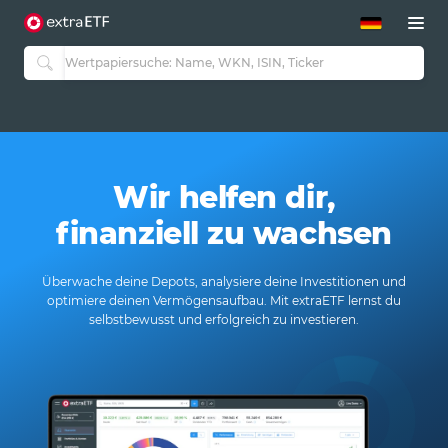
ETF-Guide 2.0
ETF-Explorer
Guide Aktive ETFs
Studien
Aktive ETFs
ETF-Sparpläne
Portfolio-ETFs
Wir helfen dir,
finanziell zu wachsen
Überwache deine Depots, analysiere deine Investitionen und
optimiere deinen Vermögensaufbau. Mit extraETF lernst du
selbstbewusst und erfolgreich zu investieren.