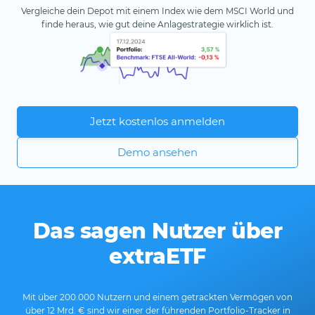
Vergleiche dein Depot mit einem Index wie dem MSCI World und
finde heraus, wie gut deine Anlagestrategie wirklich ist.
Jetzt kostenlos anmelden
Demo ansehen
Das sagen Nutzer über
extraETF
Mit über 200.000 Nutzern und einem getrackten Vermögen von
über 12 Mrd. € sind wir einer der führenden Portfolio-Tracker in