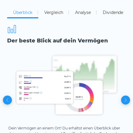
Überblick
Vergleich
Analyse
Dividende
Der beste Blick auf dein Vermögen
Be
Vo
Au
V
Dein Vermögen an einem Ort! Du erhältst einen Überblick über
Du 
Ve