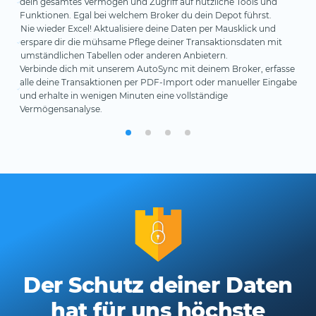
dein gesamtes Vermögen und Zugriff auf nützliche Tools und
aut
MSC
Uns
Funktionen. Egal bei welchem Broker du dein Depot führst.
Sta
tat
dei
Nie wieder Excel! Aktualisiere deine Daten per Mausklick und
Ana
Id
bes
erspare dir die mühsame Pflege deiner Transaktionsdaten mit
ein
un
Dei
umständlichen Tabellen oder anderen Anbietern.
Div
Te
kei
Verbinde dich mit unserem AutoSync mit deinem Broker, erfasse
ab.
an
sie
alle deine Transaktionen per PDF-Import oder manueller Eingabe
In
inv
und erhalte in wenigen Minuten eine vollständige
und
Wir
Vermögensanalyse.
Ei
Ken
per
aut
Der Schutz deiner Daten
hat für uns höchste