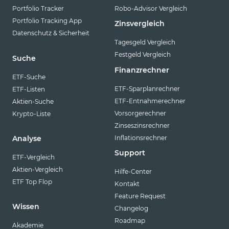
Portfolio Tracker
Robo-Advisor Vergleich
Portfolio Tracking App
Zinsvergleich
Datenschutz & Sicherheit
Tagesgeld Vergleich
Festgeld Vergleich
Suche
Finanzrechner
ETF-Suche
ETF-Sparplanrechner
ETF-Listen
ETF-Entnahmerechner
Aktien-Suche
Vorsorgerechner
Krypto-Liste
Zinseszinsrechner
Inflationsrechner
Analyse
Support
ETF-Vergleich
Aktien-Vergleich
Hilfe-Center
ETF Top Flop
Kontakt
Feature Request
Wissen
Changelog
Roadmap
Akademie