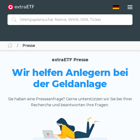
ETF-Guide 2.0
ETF-Explorer
Guide Aktive ETFs
Studien
Aktive ETFs
Presse
ETF-Sparpläne
Portfolio-ETFs
extraETF Presse
Wir helfen Anlegern bei
der Geldanlage
Sie haben eine Presseanfrage? Gerne unterstützen wir Sie bei Ihrer
Recherche und beantworten Ihre Fragen.