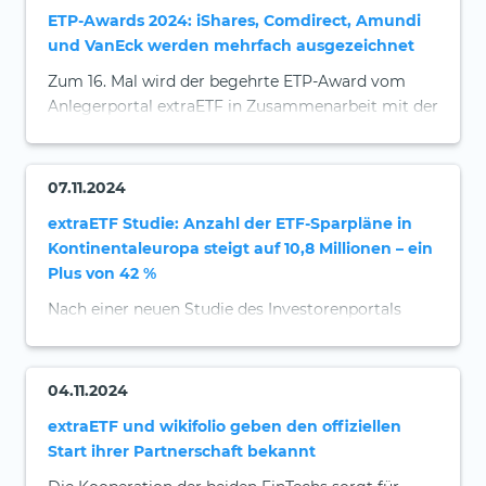
ETP-Awards 2024: iShares, Comdirect, Amundi
und VanEck werden mehrfach ausgezeichnet
Zum 16. Mal wird der begehrte ETP-Award vom
Anlegerportal extraETF in Zusammenarbeit mit der
Börse Stuttgart vergeben.
07.11.2024
extraETF Studie: Anzahl der ETF-Sparpläne in
Kontinentaleuropa steigt auf 10,8 Millionen – ein
Plus von 42 %
Nach einer neuen Studie des Investorenportals
extraETF im Auftrag von BlackRock ist die Zahl der
monatlich ausgeführten ETF-Sparpläne in
Kontinentaleuropa bis Ende September 2024 um
04.11.2024
42 Prozent auf 10,8 Millionen gegenüber dem
extraETF und wikifolio geben den offiziellen
Vorjahreszeitraum gestiegen.
Start ihrer Partnerschaft bekannt