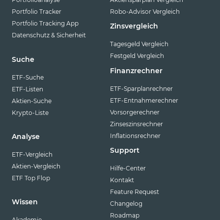
Portfolio Tracker
Robo-Advisor Vergleich
Portfolio Tracking App
Zinsvergleich
Datenschutz & Sicherheit
Tagesgeld Vergleich
Festgeld Vergleich
Suche
Finanzrechner
ETF-Suche
ETF-Sparplanrechner
ETF-Listen
ETF-Entnahmerechner
Aktien-Suche
Vorsorgerechner
Krypto-Liste
Zinseszinsrechner
Inflationsrechner
Analyse
Support
ETF-Vergleich
Aktien-Vergleich
Hilfe-Center
ETF Top Flop
Kontakt
Feature Request
Wissen
Changelog
Roadmap
Akademie