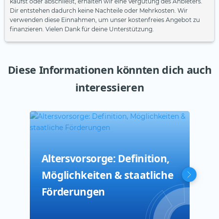
kaufst oder abschließt, erhalten wir eine Vergütung des Anbieters.
Dir entstehen dadurch keine Nachteile oder Mehrkosten. Wir
verwenden diese Einnahmen, um unser kostenfreies Angebot zu
finanzieren. Vielen Dank für deine Unterstützung.
Diese Informationen könnten dich auch
interessieren
Altersvorsorge: Definition,
Uns
ETF
Möglichkeiten & staatliche
Spa
wie
Förderungen
ein