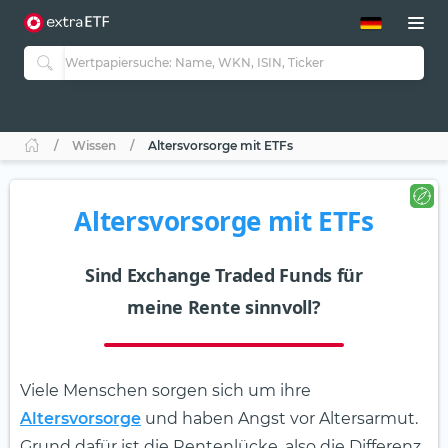
ETF-Guide 2.0
ETF-Explorer
Guide Aktive ETFs
Studien
Aktive ETFs
Wissen
Altersvorsorge mit ETFs
ETF-Sparpläne
Portfolio-ETFs
Altersvorsorge mit ETFs
Sind Exchange Traded Funds für
meine Rente sinnvoll?
Viele Menschen sorgen sich um ihre
Altersvorsorge
und haben Angst vor Altersarmut.
Grund dafür ist die Rentenlücke, also die Differenz