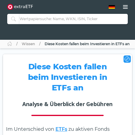
ETF-Guide 2.0
ETF-Explorer
Guide Aktive ETFs
Studien
Aktive ETFs
Wissen
Diese Kosten fallen beim Investieren in ETFs an
ETF-Sparpläne
Portfolio-ETFs
Diese Kosten fallen
beim Investieren in
ETFs an
Analyse & Überblick der Gebühren
Im Unterschied von
ETFs
zu aktiven Fonds