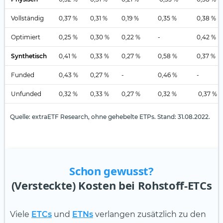
Vollständig
0,37 %
0,31 %
0,19 %
0,35 %
0,38 %
Optimiert
0,25 %
0,30 %
0,22 %
-
0,42 %
Synthetisch
0,41 %
0,33 %
0,27 %
0,58 %
0,37 %
Funded
0,43 %
0,27 %
-
0,46 %
-
Unfunded
0,32 %
0,33 %
0,27 %
0,32 %
0,37 %
Quelle: extraETF Research, ohne gehebelte ETPs. Stand: 31.08.2022.
Schon gewusst?
(Versteckte) Kosten bei Rohstoff-ETCs
Viele
ETCs
und
ETNs
verlangen zusätzlich zu den