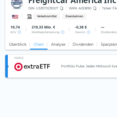
FreightCar America Inc
ISIN:
US3570231007
WKN
: A0D890
Ticker:
FA
Verkehrsmittel
Eisenbahnen
10,74
219,33 Mio. €
-0,38 $
—
KGV
Marktkapitalisierung
Gewinn
Dividenden
Überblick
Chart
Analyse
Dividenden
Sparplan
ANZEIGE
Portfolio Pulse: Jeden Mittwoch liv