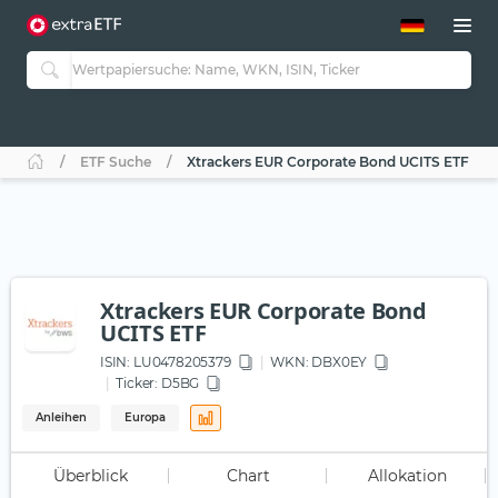
ETF-Guide 2.0
ETF-Explorer
Guide Aktive ETFs
Studien
Aktive ETFs
ETF Suche
Xtrackers EUR Corporate Bond UCITS ETF
ETF-Sparpläne
Portfolio-ETFs
Xtrackers EUR Corporate Bond
UCITS ETF
ISIN:
LU0478205379
WKN
: DBX0EY
Ticker:
D5BG
Anleihen
Europa
Überblick
Chart
Allokation