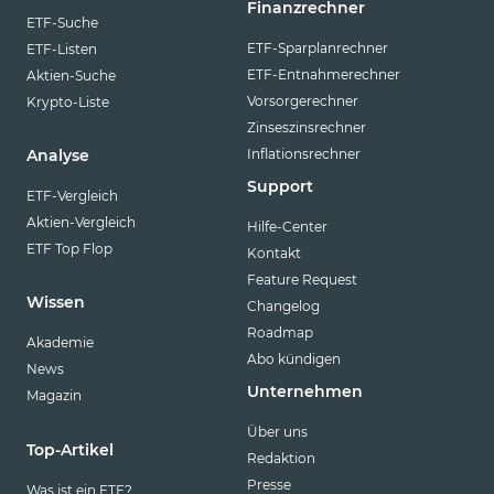
Finanzrechner
ETF-Suche
ETF-Sparplanrechner
ETF-Listen
ETF-Entnahmerechner
Aktien-Suche
Vorsorgerechner
Krypto-Liste
Zinseszinsrechner
Inflationsrechner
Analyse
Support
ETF-Vergleich
Aktien-Vergleich
Hilfe-Center
ETF Top Flop
Kontakt
Feature Request
Wissen
Changelog
Roadmap
Akademie
Abo kündigen
News
Unternehmen
Magazin
Über uns
Top-Artikel
Redaktion
Presse
Was ist ein ETF?