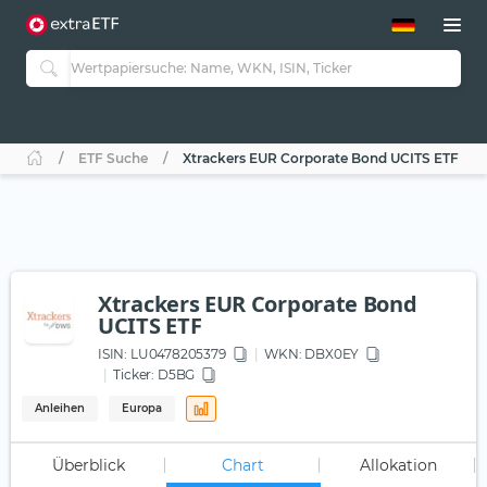
ETF-Guide 2.0
ETF-Explorer
Guide Aktive ETFs
Studien
Aktive ETFs
ETF Suche
Xtrackers EUR Corporate Bond UCITS ETF
ETF-Sparpläne
Portfolio-ETFs
Xtrackers EUR Corporate Bond
UCITS ETF
ISIN:
LU0478205379
WKN
: DBX0EY
Ticker:
D5BG
Anleihen
Europa
Überblick
Chart
Allokation