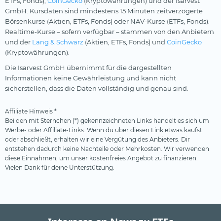
ETFs, Fonds),
CoinGecko
(Kryptowährungen) und der Isarvest
GmbH. Kursdaten sind mindestens 15 Minuten zeitverzögerte
Börsenkurse (Aktien, ETFs, Fonds) oder NAV-Kurse (ETFs, Fonds).
Realtime-Kurse – sofern verfügbar – stammen von den Anbietern
und der
Lang & Schwarz
(Aktien, ETFs, Fonds) und
CoinGecko
(Kryptowährungen).
Die Isarvest GmbH übernimmt für die dargestellten
Informationen keine Gewährleistung und kann nicht
sicherstellen, dass die Daten vollständig und genau sind.
Affiliate Hinweis *
Bei den mit Sternchen (*) gekennzeichneten Links handelt es sich um
Werbe- oder Affiliate-Links. Wenn du über diesen Link etwas kaufst
oder abschließt, erhalten wir eine Vergütung des Anbieters. Dir
entstehen dadurch keine Nachteile oder Mehrkosten. Wir verwenden
diese Einnahmen, um unser kostenfreies Angebot zu finanzieren.
Vielen Dank für deine Unterstützung.