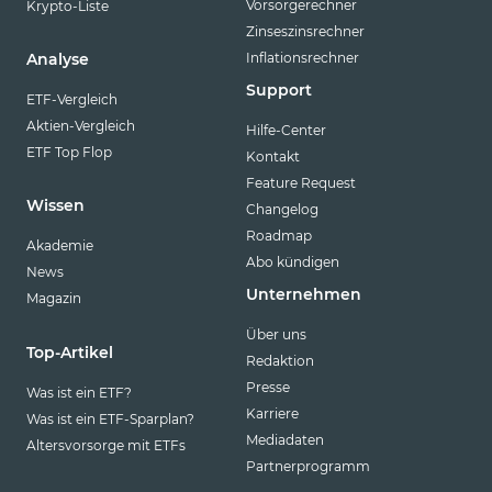
Vorsorgerechner
Krypto-Liste
Zinseszinsrechner
Inflationsrechner
Analyse
Support
ETF-Vergleich
Aktien-Vergleich
Hilfe-Center
ETF Top Flop
Kontakt
Feature Request
Wissen
Changelog
Roadmap
Akademie
Abo kündigen
News
Unternehmen
Magazin
Über uns
Top-Artikel
Redaktion
Presse
Was ist ein ETF?
Karriere
Was ist ein ETF-Sparplan?
Mediadaten
Altersvorsorge mit ETFs
Partnerprogramm