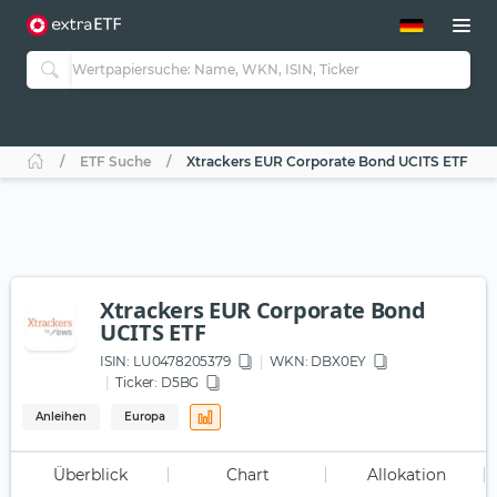
ETF-Guide 2.0
ETF-Explorer
Guide Aktive ETFs
Studien
Aktive ETFs
ETF Suche
Xtrackers EUR Corporate Bond UCITS ETF
ETF-Sparpläne
Portfolio-ETFs
Xtrackers EUR Corporate Bond
UCITS ETF
ISIN:
LU0478205379
WKN
: DBX0EY
Ticker:
D5BG
Anleihen
Europa
Überblick
Chart
Allokation