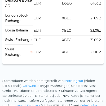
Deutsche Börse
EUR
D5BG
01.03.201
AG
London Stock
EUR
XBLC
21.09.201
Exchange
Borsa Italiana
EUR
XBLC
23.06.201
Swiss Exchange
CHF
XBEC
31.05.201
Swiss
EUR
XBLC
22.10.201
Exchange
Stammdaten werden bereitgestellt von
Morningstar
(Aktien,
ETFs, Fonds),
CoinGecko
(Kryptowährungen) und der Isarvest
GmbH. Kursdaten sind mindestens 15 Minuten zeitverzögerte
Börsenkurse (Aktien, ETFs, Fonds) oder NAV-Kurse (ETFs, Fonds).
Realtime-Kurse – sofern verfügbar – stammen von den Anbietern
und der
Lang & Schwarz
(Aktien, ETFs, Fonds) und
CoinGecko