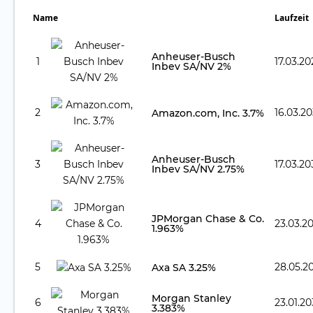
Name
Laufzeit
Anheuser-Busch
1
17.03.2
Inbev SA/NV 2%
2
16.03.2
Amazon.com, Inc. 3.7%
Anheuser-Busch
3
17.03.2
Inbev SA/NV 2.75%
JPMorgan Chase & Co.
4
23.03.2
1.963%
5
28.05.2
Axa SA 3.25%
Morgan Stanley
6
23.01.2
3.383%