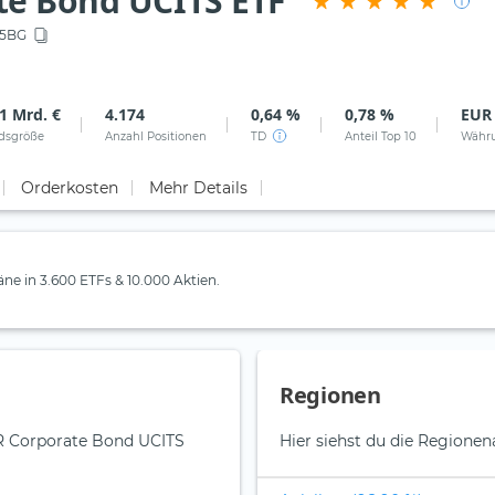
te Bond UCITS ETF
5BG
1 Mrd. €
4.174
0,64 %
0,78 %
EUR
dsgröße
Anzahl Positionen
TD
Anteil Top 10
Währ
Orderkosten
Mehr Details
läne in 3.600 ETFs & 10.000 Aktien.
Regionen
UR Corporate Bond UCITS
Hier siehst du die Regionen