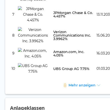
JPMorgan Chase & Co.
7
13.11.203
4.457%
Verizon
8
Communications Inc.
15.06.2
3.9962%
Amazon.com, Inc.
9
16.03.2
4.05%
10
01.03.2
UBS Group AG 7.75%
Mehr anzeigen
Anlageklassen