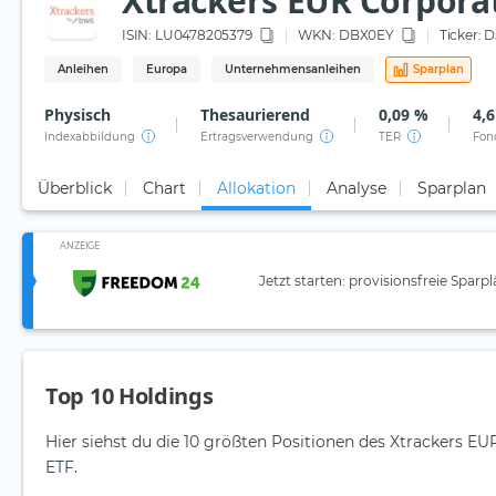
Xtrackers EUR Corpora
ISIN:
LU0478205379
WKN
: DBX0EY
Ticker:
D
Anleihen
Europa
Unternehmensanleihen
Sparplan
Physisch
Thesaurierend
0,09 %
4,6
Indexabbildung
Ertragsverwendung
TER
Fon
Überblick
Chart
Allokation
Analyse
Sparplan
ANZEIGE
Jetzt starten: provisionsfreie Sparp
Top 10 Holdings
Hier siehst du die 10 größten Positionen des Xtrackers E
ETF.