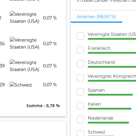
In diese Länder investiert 
Anleihen (98,90 %)
1
0,07 %
Vereinigte Staaten (U
056
0,07 %
Frankreich
Deutschland
039
0,07 %
Vereinigtes Königreic
029
0,07 %
Spanien
Italien
Summe
: 0,78 %
Niederlande
Schweiz