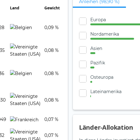
Anleihen (98,90 %)
Land
Gewicht
Europa
028
0,09 %
Nordamerika
Asien
035
0,08 %
Pazifik
036
0,08 %
Osteuropa
Lateinamerika
030
0,08 %
049
0,07 %
Länder-Allokation
032
0,07 %