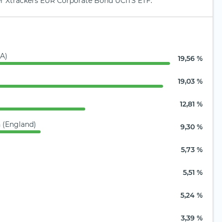
der Xtrackers EUR Corporate Bond UCITS ETF.
SA)
19,56 %
19,03 %
12,81 %
h (England)
9,30 %
5,73 %
5,51 %
5,24 %
3,39 %