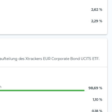
2,62 %
2,29 %
naufteilung des Xtrackers EUR Corporate Bond UCITS ETF.
n
98,69 %
1,10 %
0,18 %