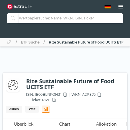
ETF-Guide 2.0
ETF-Explorer
Guide Aktive ETFs
Studien
Aktive ETFs
ETF Suche
Rize Sustainable Future of Food UCITS ETF
ETF-Sparpläne
Portfolio-ETFs
Rize Sustainable Future of Food
UCITS ETF
ISIN:
IE00BLRPQH31
WKN
: A2P876
Ticker:
RIZF
Aktien
Welt
Überblick
Chart
Allokation