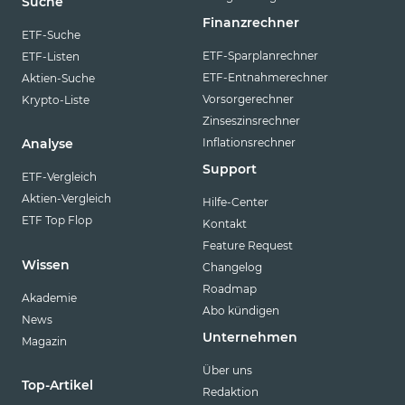
Suche
Finanzrechner
ETF-Suche
ETF-Sparplanrechner
ETF-Listen
ETF-Entnahmerechner
Aktien-Suche
Vorsorgerechner
Krypto-Liste
Zinseszinsrechner
Inflationsrechner
Analyse
Support
ETF-Vergleich
Aktien-Vergleich
Hilfe-Center
ETF Top Flop
Kontakt
Feature Request
Wissen
Changelog
Roadmap
Akademie
Abo kündigen
News
Unternehmen
Magazin
Über uns
Top-Artikel
Redaktion