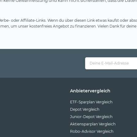
 keine Gewährleistung und kann nicht sicherstellen, dass die Daten
rbe- oder Affiliate-Links. Wenn du über diesen Link etwas kaufst oder absc
en, um unser kostenfreies Angebot zu finanzieren. Vielen Dank für deine
Anbietervergleich
ETF-Sparplan Vergleich
Depot Vergleich
Junior-Depot Vergleich
Aktiensparplan Vergleich
Robo-Advisor Vergleich