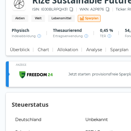
Rize Sustainable Futur
ISIN:
IE00BLRPQH31
WKN
: A2P876
Ticker:
R
Aktien
Welt
Lebensmittel
Sparplan
Physisch
Thesaurierend
0,45 %
54,
Indexabbildung
Ertragsverwendung
TER
Fon
Überblick
Chart
Allokation
Analyse
Sparplan
ANZEIGE
Jetzt starten: provisionsfreie Sparp
Steuerstatus
Deutschland
Unbekannt