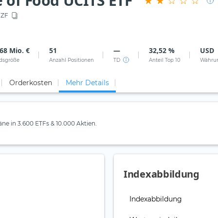
e of Food UCITS ETF
IZF
68 Mio. €
51
—
32,52 %
USD
dsgröße
Anzahl Positionen
TD
Anteil Top 10
Währu
Orderkosten
Mehr Details
läne in 3.600 ETFs & 10.000 Aktien.
Indexabbildung
Indexabbildung