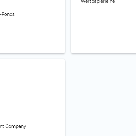
Wertpapierleihe
g-Fonds
ent Company