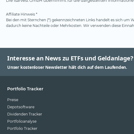
Die Isarvest GmbH übernimmt für die dargestellten Informationen
Affiliate Hinweis *
Bei den mit Sternchen (*) gekennzeichneten Links handelt es sich um We
dadurch keine Nachteile oder Mehrkosten. Wir verwenden diese Einnahm
Interesse an News zu ETFs und Geldanlage?
Unser kostenloser Newsletter hält dich auf dem Laufenden.
Portfolio Tracker
Preise
Depotsoftware
Dividenden Tracker
Portfolioanalyse
Portfolio Tracker