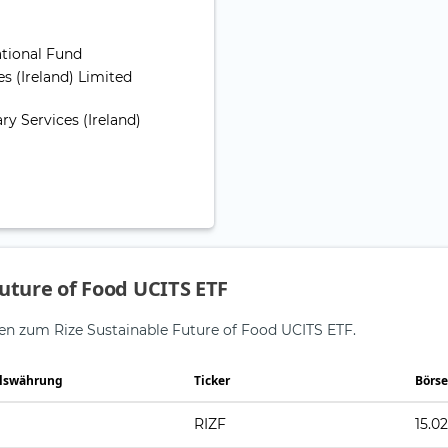
ational Fund
s (Ireland) Limited
ry Services (Ireland)
uture of Food UCITS ETF
nen zum Rize Sustainable Future of Food UCITS ETF.
lswährung
Ticker
Börs
RIZF
15.02