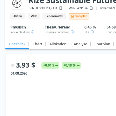
Rize Sustainable Futur
ISIN:
IE00BLRPQH31
WKN
: A2P876
Ticker:
RIZF
Aktien
Welt
Lebensmittel
Sparplan
Physisch
Thesaurierend
0,45 %
54,68
Indexabbildung
Ertragsverwendung
TER
Fondsg
Überblick
Chart
Allokation
Analyse
Sparplan
3,93 $
+0,01 $
+0,18 %
04.08.2026