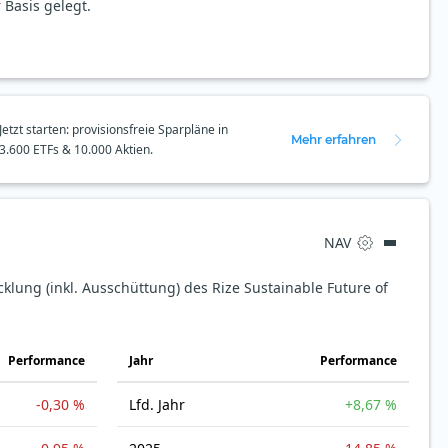
 Basis gelegt.
Jetzt starten: provisionsfreie Sparpläne in
Mehr erfahren
3.600 ETFs & 10.000 Aktien.
NAV
cklung (inkl. Ausschüttung) des Rize Sustainable Future of
Perfor­mance
Jahr
Perfor­mance
-0,30 %
Lfd. Jahr
+8,67 %