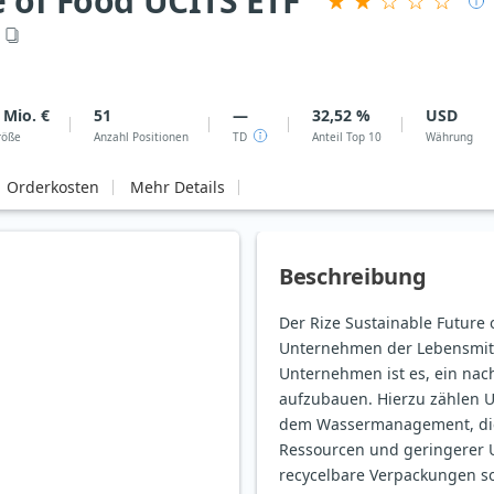
e of Food UCITS ETF
 Mio. €
51
—
32,52 %
USD
röße
Anzahl Positionen
TD
Anteil Top 10
Währung
Orderkosten
Mehr Details
Beschreibung
Der Rize Sustainable Future 
Unternehmen der Lebensmittel
Unternehmen ist es, ein nach
aufzubauen. Hierzu zählen 
dem Wassermanagement, die 
Ressourcen und geringerer U
recycelbare Verpackungen so