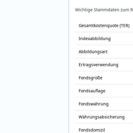
Wichtige Stammdaten zum Riz
Gesamt­kosten­quote (TER)
Index­abbildung
Abbildungs­art
Ertrags­verwendung
Fonds­größe
Fonds­auflage
Fonds­währung
Währungsabsicherung
Fondsdomizil