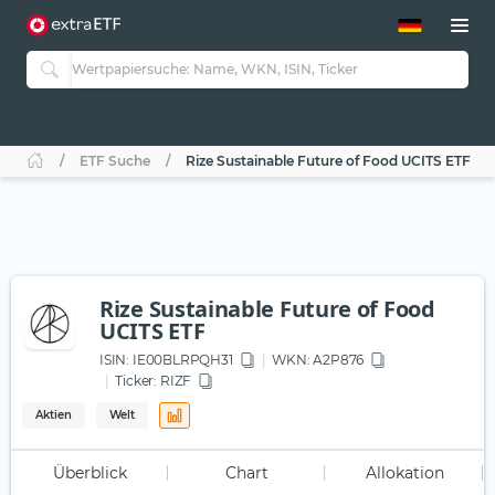
ETF-Guide 2.0
ETF-Explorer
Guide Aktive ETFs
Studien
Aktive ETFs
ETF Suche
Rize Sustainable Future of Food UCITS ETF
ETF-Sparpläne
Portfolio-ETFs
Rize Sustainable Future of Food
UCITS ETF
ISIN:
IE00BLRPQH31
WKN
: A2P876
Ticker:
RIZF
Aktien
Welt
Überblick
Chart
Allokation