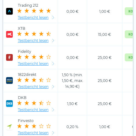
Trading 212
0,00 €
1,00 €
KOS
Testbericht lesen
XTB
0,00 €
15,00 €
KOS
Testbericht lesen
Fidelity
0,00 €
25,00 €
KOS
Testbericht lesen
1822direkt
1,50 % (min.
1,50 €, max.
25,00 €
1
14,90 €)
Testbericht lesen
DKB
1,50 €
25,00 €
1
Testbericht lesen
Finvesto
0,20 %
1,00 €
0,
Testbericht lesen