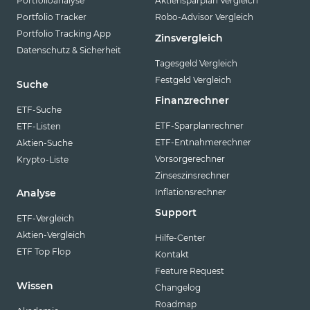
Portfolioanalyse
Aktiensparplan Vergleich
Portfolio Tracker
Robo-Advisor Vergleich
Portfolio Tracking App
Zinsvergleich
Datenschutz & Sicherheit
Tagesgeld Vergleich
Festgeld Vergleich
Suche
Finanzrechner
ETF-Suche
ETF-Sparplanrechner
ETF-Listen
ETF-Entnahmerechner
Aktien-Suche
Vorsorgerechner
Krypto-Liste
Zinseszinsrechner
Inflationsrechner
Analyse
Support
ETF-Vergleich
Aktien-Vergleich
Hilfe-Center
ETF Top Flop
Kontakt
Feature Request
Wissen
Changelog
Roadmap