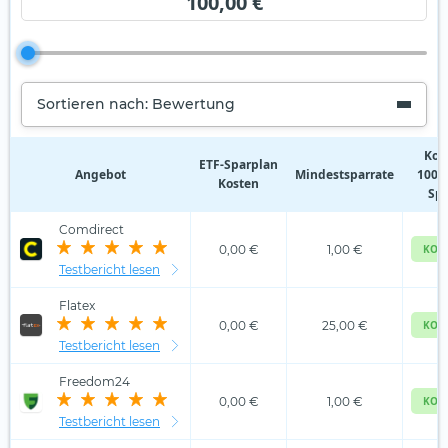
100,00 €
Sortieren nach: Bewertung
Kos
ETF‑Sparplan
Angebot
Mindestsparrate
100,0
Kosten
Spa
Comdirect
0,00 €
1,00 €
KOS
Testbericht lesen
Flatex
0,00 €
25,00 €
KOS
Testbericht lesen
Freedom24
0,00 €
1,00 €
KOS
Testbericht lesen