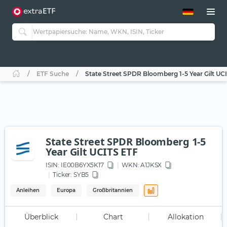
ETF-Guide 2.0
ETF-Explorer
Guide Aktive ETFs
Studien
Aktive ETFs
ETF Suche
State Street SPDR Bloomberg 1-5 Year Gilt UC
ETF-Sparpläne
Portfolio-ETFs
State Street SPDR Bloomberg 1-5
Year Gilt UCITS ETF
ISIN:
IE00B6YX5K17
WKN
: A1JKSX
Ticker:
SYB5
Anleihen
Europa
Großbritannien
Überblick
Chart
Allokation