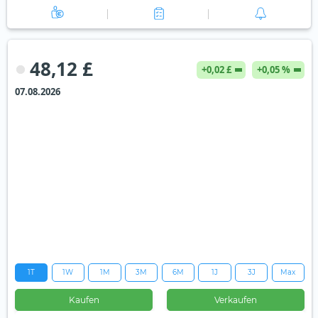
48,12 £
+0,02 £
+0,05 %
07.08.2026
1T
1W
1M
3M
6M
1J
3J
Max
Kaufen
Verkaufen