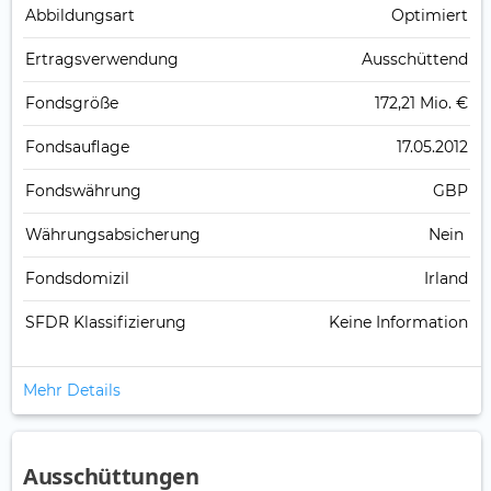
Abbildungs­art
Optimiert
Ertrags­verwendung
Ausschüttend
Fonds­größe
172,21 Mio. €
Fonds­auflage
17.05.2012
Fonds­währung
GBP
Währungsabsicherung
Nein
Fondsdomizil
Irland
SFDR Klassifizierung
Keine Information
Mehr Details
Ausschüttungen