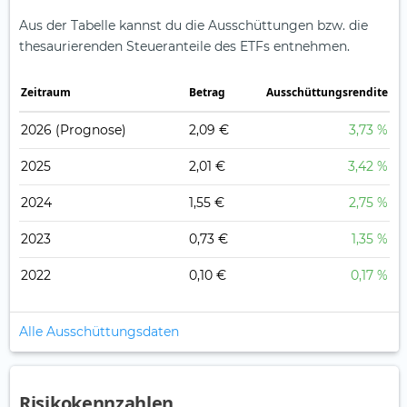
Aus der Tabelle kannst du die Ausschüttungen bzw. die
thesaurierenden Steueranteile des ETFs entnehmen.
Zeitraum
Betrag
Ausschüttungsrendite
2026
(Prognose)
2,09 €
3,73 %
2025
2,01 €
3,42 %
2024
1,55 €
2,75 %
2023
0,73 €
1,35 %
2022
0,10 €
0,17 %
Alle Ausschüttungsdaten
Risikokennzahlen