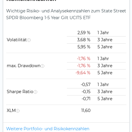
Wichtige Risiko- und Analysekennzahlen zum State Street
SPDR Bloomberg 1-5 Year Gilt UCITS ETF
2,59 %
1 Jahr
Volatilität
3,68 %
3 Jahre
5,95 %
5 Jahre
-1,76 %
1 Jahr
max. Drawdown
-1,76 %
3 Jahre
-9,64 %
5 Jahre
-0,57
1 Jahr
Sharpe Ratio
-0,15
3 Jahre
-0,71
5 Jahre
XLM
11,60
Weitere Portfolio- und Risikokennzahlen