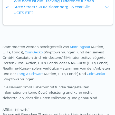
Wie hoch ist die Tracking Difference für den
State Street SPDR Bloomberg 1-5 Year Gilt
UCITS ETF?
Stammdaten werden bereitgestellt von
Morningstar
(Aktien,
ETFs, Fonds),
CoinGecko
(Kryptowährungen) und der Isarvest
GmbH. Kursdaten sind mindestens 15 Minuten zeitverzögerte
Börsenkurse (Aktien, ETFs, Fonds) oder NAV-Kurse (ETFs, Fonds).
Realtime-Kurse – sofern verfügbar – stammen von den Anbietern
und der
Lang & Schwarz
(Aktien, ETFs, Fonds) und
CoinGecko
(Kryptowährungen).
Die Isarvest GmbH übernimmt für die dargestellten
Informationen keine Gewährleistung und kann nicht
sicherstellen, dass die Daten vollständig und genau sind.
Affiliate Hinweis *
Bei den mit Sternchen (*) gekennzeichneten Links handelt es sich um