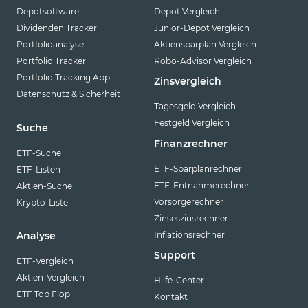
Depotsoftware
Depot Vergleich
Dividenden Tracker
Junior-Depot Vergleich
Portfolioanalyse
Aktiensparplan Vergleich
Portfolio Tracker
Robo-Advisor Vergleich
Portfolio Tracking App
Zinsvergleich
Datenschutz & Sicherheit
Tagesgeld Vergleich
Festgeld Vergleich
Suche
Finanzrechner
ETF-Suche
ETF-Sparplanrechner
ETF-Listen
ETF-Entnahmerechner
Aktien-Suche
Vorsorgerechner
Krypto-Liste
Zinseszinsrechner
Inflationsrechner
Analyse
Support
ETF-Vergleich
Aktien-Vergleich
Hilfe-Center
ETF Top Flop
Kontakt