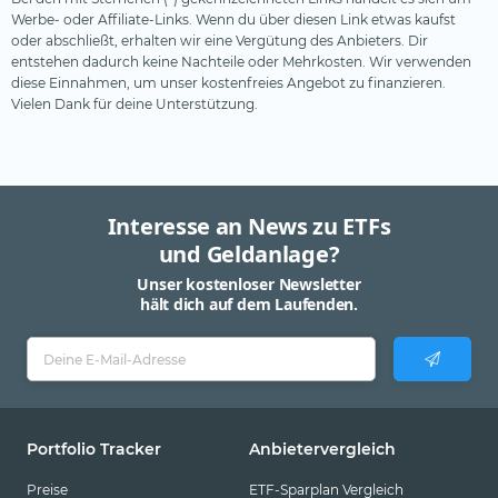
Werbe- oder Affiliate-Links. Wenn du über diesen Link etwas kaufst
oder abschließt, erhalten wir eine Vergütung des Anbieters. Dir
entstehen dadurch keine Nachteile oder Mehrkosten. Wir verwenden
diese Einnahmen, um unser kostenfreies Angebot zu finanzieren.
Vielen Dank für deine Unterstützung.
Interesse an News zu ETFs
und Geldanlage?
Unser kostenloser Newsletter
hält dich auf dem Laufenden.
Portfolio Tracker
Anbietervergleich
Preise
ETF-Sparplan Vergleich