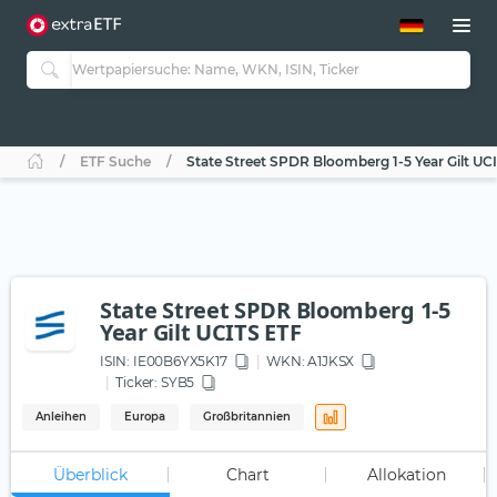
ETF-Guide 2.0
ETF-Explorer
Guide Aktive ETFs
Studien
Aktive ETFs
ETF Suche
State Street SPDR Bloomberg 1-5 Year Gilt UC
ETF-Sparpläne
Portfolio-ETFs
State Street SPDR Bloomberg 1-5
Year Gilt UCITS ETF
ISIN:
IE00B6YX5K17
WKN
: A1JKSX
Ticker:
SYB5
Anleihen
Europa
Großbritannien
Überblick
Chart
Allokation