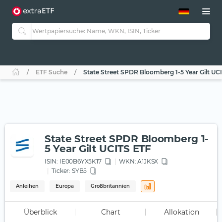
ETF-Guide 2.0
ETF-Explorer
Guide Aktive ETFs
Studien
Aktive ETFs
ETF Suche
State Street SPDR Bloomberg 1-5 Year Gilt UC
ETF-Sparpläne
Portfolio-ETFs
State Street SPDR Bloomberg 1-
5 Year Gilt UCITS ETF
ISIN:
IE00B6YX5K17
WKN
: A1JKSX
Ticker:
SYB5
Anleihen
Europa
Großbritannien
Überblick
Chart
Allokation