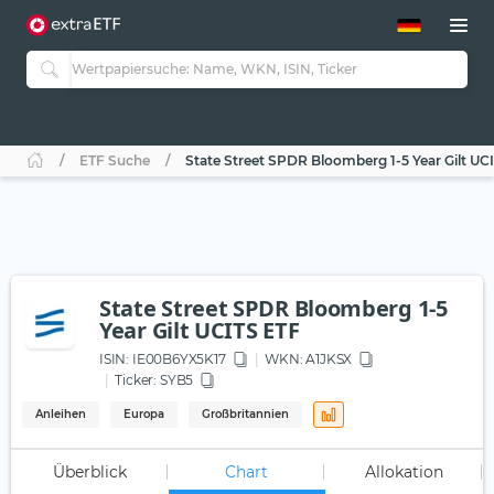
ETF-Guide 2.0
ETF-Explorer
Guide Aktive ETFs
Studien
Aktive ETFs
ETF Suche
State Street SPDR Bloomberg 1-5 Year Gilt UC
ETF-Sparpläne
Portfolio-ETFs
State Street SPDR Bloomberg 1-5
Year Gilt UCITS ETF
ISIN:
IE00B6YX5K17
WKN
: A1JKSX
Ticker:
SYB5
Anleihen
Europa
Großbritannien
Überblick
Chart
Allokation