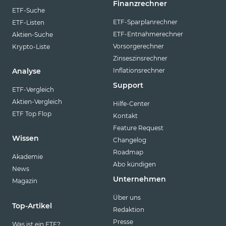
Finanzrechner
ETF-Suche
ETF-Sparplanrechner
ETF-Listen
ETF-Entnahmerechner
Aktien-Suche
Vorsorgerechner
Krypto-Liste
Zinseszinsrechner
Inflationsrechner
Analyse
Support
ETF-Vergleich
Aktien-Vergleich
Hilfe-Center
ETF Top Flop
Kontakt
Feature Request
Wissen
Changelog
Roadmap
Akademie
Abo kündigen
News
Unternehmen
Magazin
Über uns
Top-Artikel
Redaktion
Presse
Was ist ein ETF?