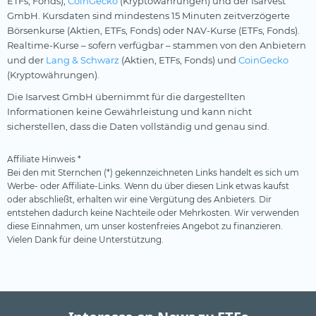
ETFs, Fonds),
CoinGecko
(Kryptowährungen) und der Isarvest
GmbH. Kursdaten sind mindestens 15 Minuten zeitverzögerte
Börsenkurse (Aktien, ETFs, Fonds) oder NAV-Kurse (ETFs, Fonds).
Realtime-Kurse – sofern verfügbar – stammen von den Anbietern
und der
Lang & Schwarz
(Aktien, ETFs, Fonds) und
CoinGecko
(Kryptowährungen).
Die Isarvest GmbH übernimmt für die dargestellten
Informationen keine Gewährleistung und kann nicht
sicherstellen, dass die Daten vollständig und genau sind.
Affiliate Hinweis *
Bei den mit Sternchen (*) gekennzeichneten Links handelt es sich um
Werbe- oder Affiliate-Links. Wenn du über diesen Link etwas kaufst
oder abschließt, erhalten wir eine Vergütung des Anbieters. Dir
entstehen dadurch keine Nachteile oder Mehrkosten. Wir verwenden
diese Einnahmen, um unser kostenfreies Angebot zu finanzieren.
Vielen Dank für deine Unterstützung.