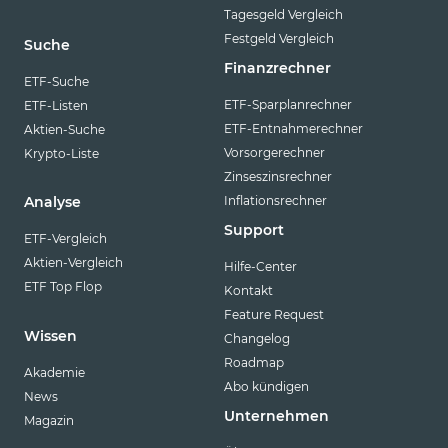
Tagesgeld Vergleich
Festgeld Vergleich
Suche
Finanzrechner
ETF-Suche
ETF-Sparplanrechner
ETF-Listen
ETF-Entnahmerechner
Aktien-Suche
Vorsorgerechner
Krypto-Liste
Zinseszinsrechner
Inflationsrechner
Analyse
Support
ETF-Vergleich
Aktien-Vergleich
Hilfe-Center
ETF Top Flop
Kontakt
Feature Request
Wissen
Changelog
Roadmap
Akademie
Abo kündigen
News
Unternehmen
Magazin