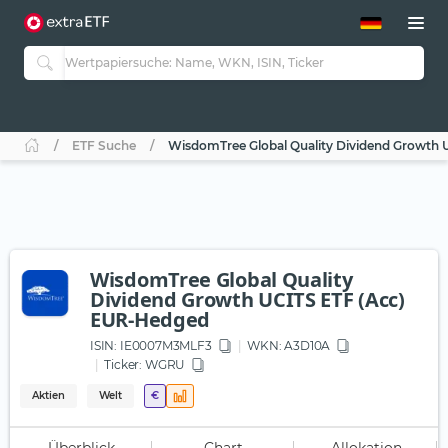
ETF-Guide 2.0
ETF-Explorer
Guide Aktive ETFs
Studien
Aktive ETFs
ETF Suche
WisdomTree Global Quality Dividend Growth 
ETF-Sparpläne
Portfolio-ETFs
WisdomTree Global Quality
Dividend Growth UCITS ETF (Acc)
EUR-Hedged
ISIN:
IE0007M3MLF3
WKN
: A3D10A
Ticker:
WGRU
Aktien
Welt
€