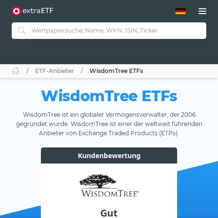
ETF-Guide 2.0
ETF-Explorer
Guide Aktive ETFs
Studien
Aktive ETFs
ETF-Anbieter
WisdomTree ETFs
ETF-Sparpläne
Portfolio-ETFs
WisdomTree ETFs
WisdomTree ist ein globaler Vermögensverwalter, der 2006
gegründet wurde. WisdomTree ist einer der weltweit führenden
Anbieter von Exchange Traded Products (ETPs).
Kundenbewertung
Gut