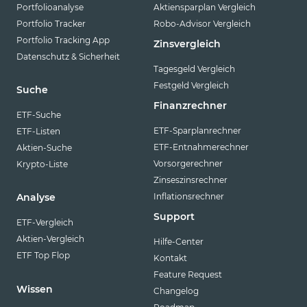
Portfolioanalyse
Aktiensparplan Vergleich
Portfolio Tracker
Robo-Advisor Vergleich
Portfolio Tracking App
Zinsvergleich
Datenschutz & Sicherheit
Tagesgeld Vergleich
Festgeld Vergleich
Suche
Finanzrechner
ETF-Suche
ETF-Sparplanrechner
ETF-Listen
ETF-Entnahmerechner
Aktien-Suche
Vorsorgerechner
Krypto-Liste
Zinseszinsrechner
Inflationsrechner
Analyse
Support
ETF-Vergleich
Aktien-Vergleich
Hilfe-Center
ETF Top Flop
Kontakt
Feature Request
Wissen
Changelog