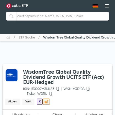
ETF-Guide 2.0
ETF-Explorer
Guide Aktive ETFs
Studien
Aktive ETFs
ETF Suche
WisdomTree Global Quality Dividend Growth 
ETF-Sparpläne
Portfolio-ETFs
WisdomTree Global Quality
Dividend Growth UCITS ETF (Acc)
EUR-Hedged
ISIN:
IE0007M3MLF3
WKN
: A3D10A
Ticker:
WGRU
Aktien
Welt
€