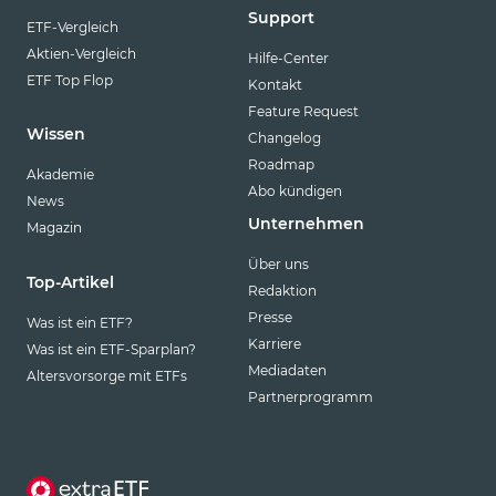
Support
ETF-Vergleich
Aktien-Vergleich
Hilfe-Center
ETF Top Flop
Kontakt
Feature Request
Wissen
Changelog
Roadmap
Akademie
Abo kündigen
News
Unternehmen
Magazin
Über uns
Top-Artikel
Redaktion
Presse
Was ist ein ETF?
Karriere
Was ist ein ETF-Sparplan?
Mediadaten
Altersvorsorge mit ETFs
Partnerprogramm