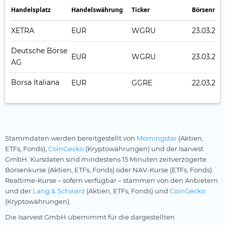
Handelsplatz
Handelswährung
Ticker
Börsennot
XETRA
EUR
WGRU
23.03.202
Deutsche Börse
EUR
WGRU
23.03.202
AG
Borsa Italiana
EUR
GGRE
22.03.202
Stammdaten werden bereitgestellt von
Morningstar
(Aktien,
ETFs, Fonds),
CoinGecko
(Kryptowährungen) und der Isarvest
GmbH. Kursdaten sind mindestens 15 Minuten zeitverzögerte
Börsenkurse (Aktien, ETFs, Fonds) oder NAV-Kurse (ETFs, Fonds).
Realtime-Kurse – sofern verfügbar – stammen von den Anbietern
und der
Lang & Schwarz
(Aktien, ETFs, Fonds) und
CoinGecko
(Kryptowährungen).
Die Isarvest GmbH übernimmt für die dargestellten