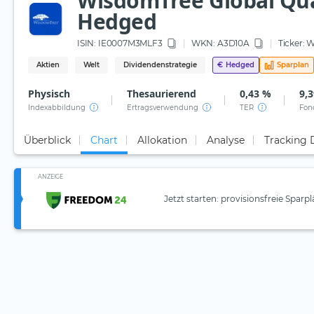
WisdomTree Global Qual
Hedged
ISIN:
IE0007M3MLF3
WKN
: A3D10A
Ticker:
W
Aktien
Welt
Dividendenstrategie
€
Hedged
Sparplan
Physisch
Thesaurierend
0,43 %
9,3
Indexabbildung
Ertragsverwendung
TER
Fon
Überblick
Chart
Allokation
Analyse
Tracking 
ANZEIGE
Jetzt starten: provisionsfreie Sparp