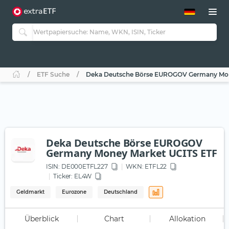
ETF-Guide 2.0
ETF-Explorer
Guide Aktive ETFs
Studien
Aktive ETFs
ETF Suche
Deka Deutsche Börse EUROGOV Germany Mon
ETF-Sparpläne
Portfolio-ETFs
Deka Deutsche Börse EUROGOV
Germany Money Market UCITS ETF
ISIN:
DE000ETFL227
WKN
: ETFL22
Ticker:
EL4W
Geldmarkt
Eurozone
Deutschland
Überblick
Chart
Allokation