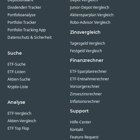
Dividenden Tracker
Junior-Depot Vergleich
Portfolioanalyse
Aktiensparplan Vergleich
Portfolio Tracker
Robo-Advisor Vergleich
Portfolio Tracking App
Zinsvergleich
Datenschutz & Sicherheit
Tagesgeld Vergleich
Festgeld Vergleich
Suche
Finanzrechner
ETF-Suche
ETF-Sparplanrechner
ETF-Listen
ETF-Entnahmerechner
Aktien-Suche
Vorsorgerechner
Krypto-Liste
Zinseszinsrechner
Inflationsrechner
Analyse
Support
ETF-Vergleich
Aktien-Vergleich
Hilfe-Center
ETF Top Flop
Kontakt
Feature Request