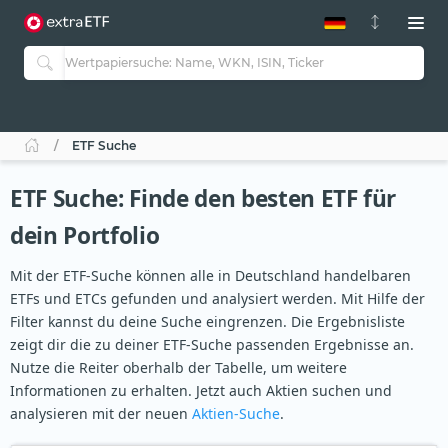
ETF-Guide 2.0
ETF-Explorer
Guide Aktive ETFs
Studien
Aktive ETFs
ETF Suche
ETF-Sparpläne
Portfolio-ETFs
ETF Suche: Finde den besten ETF für
dein Portfolio
Mit der ETF-Suche können alle in Deutschland handelbaren
ETFs und ETCs gefunden und analysiert werden. Mit Hilfe der
Filter kannst du deine Suche eingrenzen. Die Ergebnisliste
zeigt dir die zu deiner ETF-Suche passenden Ergebnisse an.
Nutze die Reiter oberhalb der Tabelle, um weitere
Informationen zu erhalten. Jetzt auch Aktien suchen und
analysieren mit der neuen
Aktien-Suche
.