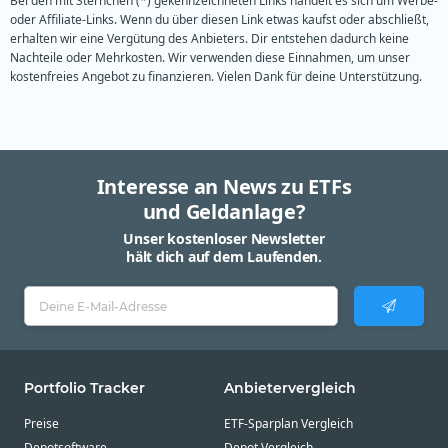
Bei den mit Sternchen (*) gekennzeichneten Links handelt es sich um Werbe-
oder Affiliate-Links. Wenn du über diesen Link etwas kaufst oder abschließt,
erhalten wir eine Vergütung des Anbieters. Dir entstehen dadurch keine
Nachteile oder Mehrkosten. Wir verwenden diese Einnahmen, um unser
kostenfreies Angebot zu finanzieren. Vielen Dank für deine Unterstützung.
Interesse an News zu ETFs
und Geldanlage?
Unser kostenloser Newsletter
hält dich auf dem Laufenden.
Portfolio Tracker
Anbietervergleich
Preise
ETF-Sparplan Vergleich
Depotsoftware
Depot Vergleich