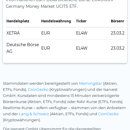
Germany Money Market UCITS ETF.
Handelsplatz
Handelswährung
Ticker
Börsennot
XETRA
EUR
EL4W
23.03.20
Deutsche Börse
EUR
EL4W
23.03.20
AG
Stammdaten werden bereitgestellt von
Morningstar
(Aktien,
ETFs, Fonds),
CoinGecko
(Kryptowährungen) und der Isarvest
GmbH. Kursdaten sind mindestens 15 Minuten zeitverzögerte
Börsenkurse (Aktien, ETFs, Fonds) oder NAV-Kurse (ETFs, Fonds).
Realtime-Kurse – sofern verfügbar – stammen von den Anbietern
und der
Lang & Schwarz
(Aktien, ETFs, Fonds) und
CoinGecko
(Kryptowährungen).
Die Isarvest GmbH übernimmt für die dargestellten