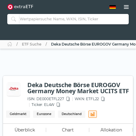
ETF-Guide 2.0
ETF-Explorer
Guide Aktive ETFs
Studien
Aktive ETFs
ETF Suche
Deka Deutsche Börse EUROGOV Germany Mon
ETF-Sparpläne
Portfolio-ETFs
Deka Deutsche Börse EUROGOV
Germany Money Market UCITS ETF
ISIN:
DE000ETFL227
WKN
: ETFL22
Ticker:
EL4W
Geldmarkt
Eurozone
Deutschland
Überblick
Chart
Allokation