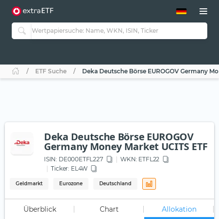
ETF-Guide 2.0
ETF-Explorer
Guide Aktive ETFs
Studien
Aktive ETFs
ETF Suche
Deka Deutsche Börse EUROGOV Germany Mon
ETF-Sparpläne
Portfolio-ETFs
Deka Deutsche Börse EUROGOV
Germany Money Market UCITS ETF
ISIN:
DE000ETFL227
WKN
: ETFL22
Ticker:
EL4W
Geldmarkt
Eurozone
Deutschland
Überblick
Chart
Allokation