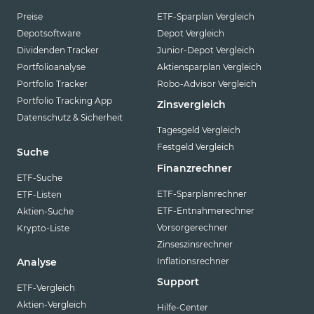
Preise
ETF-Sparplan Vergleich
Depotsoftware
Depot Vergleich
Dividenden Tracker
Junior-Depot Vergleich
Portfolioanalyse
Aktiensparplan Vergleich
Portfolio Tracker
Robo-Advisor Vergleich
Portfolio Tracking App
Zinsvergleich
Datenschutz & Sicherheit
Tagesgeld Vergleich
Festgeld Vergleich
Suche
Finanzrechner
ETF-Suche
ETF-Sparplanrechner
ETF-Listen
ETF-Entnahmerechner
Aktien-Suche
Vorsorgerechner
Krypto-Liste
Zinseszinsrechner
Inflationsrechner
Analyse
Support
ETF-Vergleich
Aktien-Vergleich
Hilfe-Center