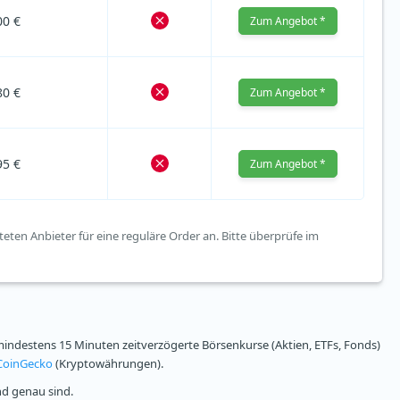
00 €
Zum Angebot *
80 €
Zum Angebot *
95 €
Zum Angebot *
teten Anbieter für eine reguläre Order an. Bitte überprüfe im
ndestens 15 Minuten zeitverzögerte Börsenkurse (Aktien, ETFs, Fonds)
CoinGecko
(Kryptowährungen).
nd genau sind.