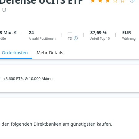
Defense UCITS ETF
S
3 Mio. €
24
—
87,69 %
EUR
röße
Anzahl Positionen
TD
Anteil Top 10
Währung
Orderkosten
Mehr Details
e in 3.600 ETFs & 10.000 Aktien.
 den folgenden Direktbanken am günstigsten kaufen.