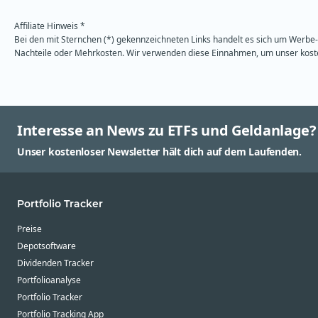
Affiliate Hinweis *
Bei den mit Sternchen (*) gekennzeichneten Links handelt es sich um Werbe- 
Nachteile oder Mehrkosten. Wir verwenden diese Einnahmen, um unser kosten
Interesse an News zu ETFs und Geldanlage?
Unser kostenloser Newsletter hält dich auf dem Laufenden.
Portfolio Tracker
Preise
Depotsoftware
Dividenden Tracker
Portfolioanalyse
Portfolio Tracker
Portfolio Tracking App