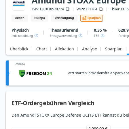
Amundi STOXX Europe 
ISIN:
LU3038520774
WKN
: ETF264
Ticker:
EDF
Aktien
Europa
Verteidigung
Sparplan
Physisch
Thesaurierend
0,35 %
628,9
Indexabbildung
Ertragsverwendung
TER
Fondsg
Überblick
Chart
Allokation
Analyse
Sparplan
ANZEIGE
Jetzt starten: provisionsfreie Sparplän
ETF-Ordergebühren Vergleich
Den Amundi STOXX Europe Defense UCITS ETF kannst du bei
1.000,00 €