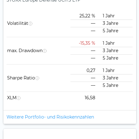
STOXX Europe Defense UCITS ETF
25,22 %
1 Jahr
Volatilität
—
3 Jahre
—
5 Jahre
-15,35 %
1 Jahr
max. Drawdown
—
3 Jahre
—
5 Jahre
0,27
1 Jahr
Sharpe Ratio
—
3 Jahre
—
5 Jahre
XLM
16,58
Weitere Portfolio- und Risikokennzahlen