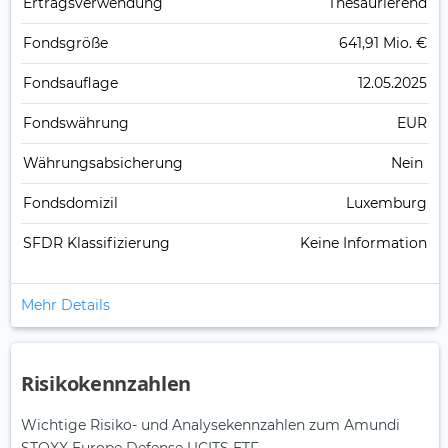
Ertrags­verwendung
Thesaurierend
Fonds­größe
641,91 Mio. €
Fonds­auflage
12.05.2025
Fonds­währung
EUR
Währungsabsicherung
Nein
Fondsdomizil
Luxemburg
SFDR Klassifizierung
Keine Information
Mehr Details
Risikokennzahlen
Wichtige Risiko- und Analysekennzahlen zum Amundi