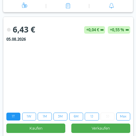
6,43 €
+0,04 €
+0,55 %
05.08.2026
1T
1W
1M
3M
6M
1J
3J
Max
Kaufen
Verkaufen