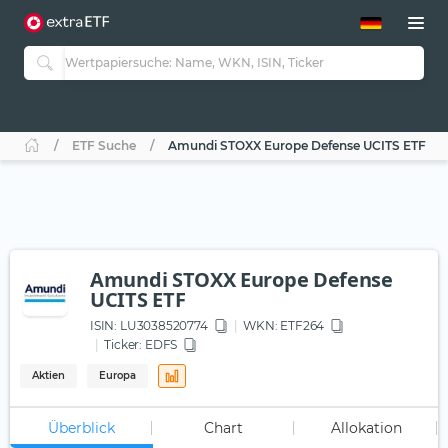
ETF-Guide 2.0
ETF-Explorer
Guide Aktive ETFs
Studien
Aktive ETFs
ETF Suche
Amundi STOXX Europe Defense UCITS ETF
ETF-Sparpläne
Portfolio-ETFs
Amundi STOXX Europe Defense
UCITS ETF
ISIN:
LU3038520774
WKN
: ETF264
Ticker:
EDFS
Aktien
Europa
Überblick
Chart
Allokation