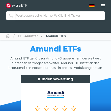
ETF-Guide 2.0
ETF-Explorer
Guide Aktive ETFs
Studien
Aktive ETFs
ETF-Anbieter
Amundi ETFs
ETF-Sparpläne
Portfolio-ETFs
Amundi ETFs
Amundi ETF gehört zur Amundi-Gruppe, einem der weltweit
führenden Vermögensverwalter. Amundi ETF bietet an den
bedeutendsten Börsen Europas ein breites Produktangebot an.
Kundenbewertung