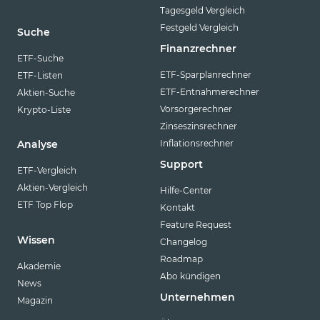
Tagesgeld Vergleich
Festgeld Vergleich
Suche
Finanzrechner
ETF-Suche
ETF-Sparplanrechner
ETF-Listen
ETF-Entnahmerechner
Aktien-Suche
Vorsorgerechner
Krypto-Liste
Zinseszinsrechner
Inflationsrechner
Analyse
Support
ETF-Vergleich
Aktien-Vergleich
Hilfe-Center
ETF Top Flop
Kontakt
Feature Request
Wissen
Changelog
Roadmap
Akademie
Abo kündigen
News
Unternehmen
Magazin