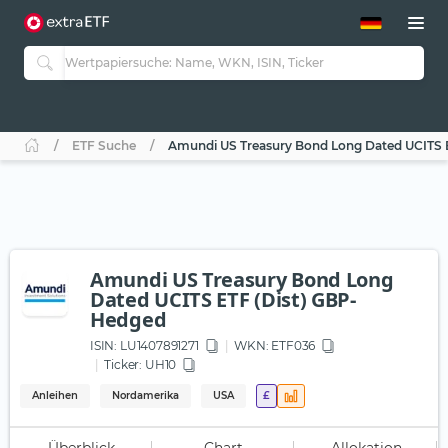
ETF-Guide 2.0
ETF-Explorer
Guide Aktive ETFs
Studien
Aktive ETFs
ETF Suche
Amundi US Treasury Bond Long Dated UCITS 
ETF-Sparpläne
Portfolio-ETFs
Amundi US Treasury Bond Long
Dated UCITS ETF (Dist) GBP-
Hedged
ISIN:
LU1407891271
WKN
: ETF036
Ticker:
UH10
Anleihen
Nordamerika
USA
£