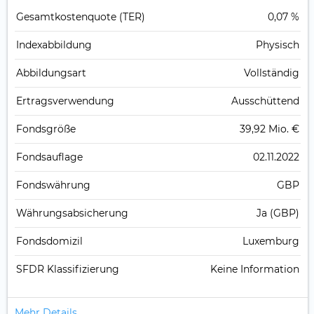
Gesamt­kosten­quote (TER)
0,07 %
Index­abbildung
Physisch
Abbildungs­art
Vollständig
Ertrags­verwendung
Ausschüttend
Fonds­größe
39,92 Mio. €
Fonds­auflage
02.11.2022
Fonds­währung
GBP
Währungsabsicherung
Ja (GBP)
Fondsdomizil
Luxemburg
SFDR Klassifizierung
Keine Information
Mehr Details