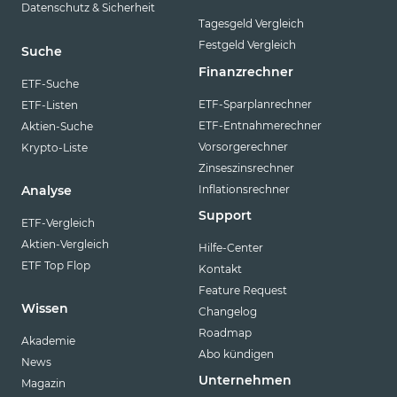
Datenschutz & Sicherheit
Tagesgeld Vergleich
Festgeld Vergleich
Suche
Finanzrechner
ETF-Suche
ETF-Sparplanrechner
ETF-Listen
ETF-Entnahmerechner
Aktien-Suche
Vorsorgerechner
Krypto-Liste
Zinseszinsrechner
Inflationsrechner
Analyse
Support
ETF-Vergleich
Aktien-Vergleich
Hilfe-Center
ETF Top Flop
Kontakt
Feature Request
Wissen
Changelog
Roadmap
Akademie
Abo kündigen
News
Unternehmen
Magazin