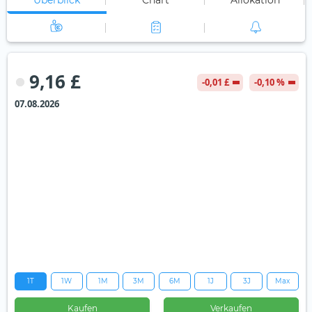
Überblick
Chart
Allokation
9,16 £
-0,01 £
-0,10 %
07.08.2026
1T
1W
1M
3M
6M
1J
3J
Max
Kaufen
Verkaufen