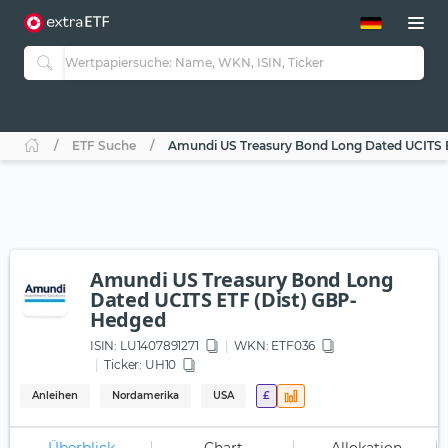
ETF-Guide 2.0
ETF-Explorer
Guide Aktive ETFs
Studien
Aktive ETFs
ETF Suche
Amundi US Treasury Bond Long Dated UCITS 
ETF-Sparpläne
Portfolio-ETFs
Amundi US Treasury Bond Long
Dated UCITS ETF (Dist) GBP-
Hedged
ISIN:
LU1407891271
WKN
: ETF036
Ticker:
UH10
Anleihen
Nordamerika
USA
£