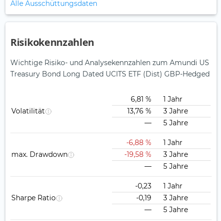
Alle Ausschüttungsdaten
Risikokennzahlen
Wichtige Risiko- und Analysekennzahlen zum Amundi US
Treasury Bond Long Dated UCITS ETF (Dist) GBP-Hedged
6,81 %
1 Jahr
Volatilität
13,76 %
3 Jahre
—
5 Jahre
-6,88 %
1 Jahr
max. Drawdown
-19,58 %
3 Jahre
—
5 Jahre
-0,23
1 Jahr
Sharpe Ratio
-0,19
3 Jahre
—
5 Jahre