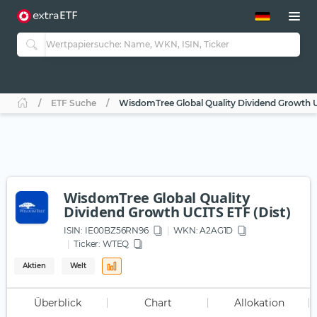
ETF-Guide 2.0
ETF-Explorer
Guide Aktive ETFs
Studien
Aktive ETFs
ETF Suche
WisdomTree Global Quality Dividend Growth U
ETF-Sparpläne
Portfolio-ETFs
WisdomTree Global Quality
Dividend Growth UCITS ETF (Dist)
ISIN:
IE00BZ56RN96
WKN
: A2AG1D
Ticker:
WTEQ
Aktien
Welt
Überblick
Chart
Allokation