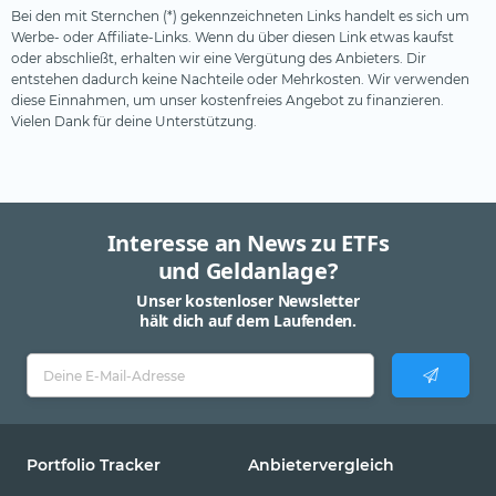
Bei den mit Sternchen (*) gekennzeichneten Links handelt es sich um
Werbe- oder Affiliate-Links. Wenn du über diesen Link etwas kaufst
oder abschließt, erhalten wir eine Vergütung des Anbieters. Dir
entstehen dadurch keine Nachteile oder Mehrkosten. Wir verwenden
diese Einnahmen, um unser kostenfreies Angebot zu finanzieren.
Vielen Dank für deine Unterstützung.
Interesse an News zu ETFs
und Geldanlage?
Unser kostenloser Newsletter
hält dich auf dem Laufenden.
Portfolio Tracker
Anbietervergleich