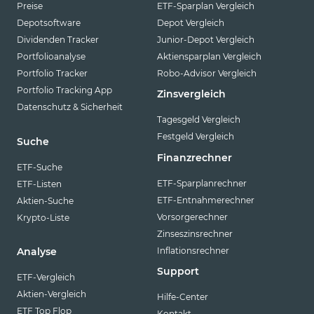
Preise
ETF-Sparplan Vergleich
Depotsoftware
Depot Vergleich
Dividenden Tracker
Junior-Depot Vergleich
Portfolioanalyse
Aktiensparplan Vergleich
Portfolio Tracker
Robo-Advisor Vergleich
Portfolio Tracking App
Zinsvergleich
Datenschutz & Sicherheit
Tagesgeld Vergleich
Festgeld Vergleich
Suche
Finanzrechner
ETF-Suche
ETF-Sparplanrechner
ETF-Listen
ETF-Entnahmerechner
Aktien-Suche
Vorsorgerechner
Krypto-Liste
Zinseszinsrechner
Inflationsrechner
Analyse
Support
ETF-Vergleich
Aktien-Vergleich
Hilfe-Center
ETF Top Flop
Kontakt