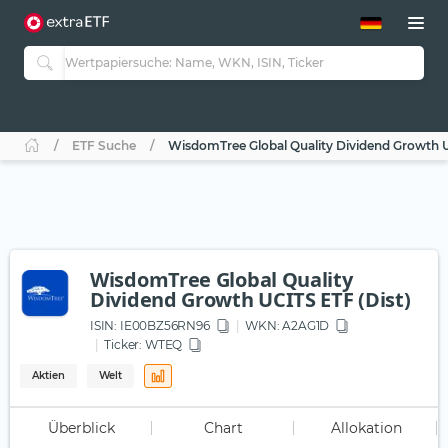
ETF-Guide 2.0
ETF-Explorer
Guide Aktive ETFs
Studien
Aktive ETFs
ETF Suche
WisdomTree Global Quality Dividend Growth U
ETF-Sparpläne
Portfolio-ETFs
WisdomTree Global Quality
Dividend Growth UCITS ETF (Dist)
ISIN:
IE00BZ56RN96
WKN
: A2AG1D
Ticker:
WTEQ
Aktien
Welt
Überblick
Chart
Allokation