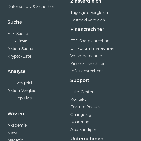
Zinsvergleich
Datenschutz & Sicherheit
Tagesgeld Vergleich
Festgeld Vergleich
Suche
Finanzrechner
ETF-Suche
ETF-Sparplanrechner
ETF-Listen
ETF-Entnahmerechner
Aktien-Suche
Vorsorgerechner
Krypto-Liste
Zinseszinsrechner
Inflationsrechner
Analyse
Support
ETF-Vergleich
Aktien-Vergleich
Hilfe-Center
ETF Top Flop
Kontakt
Feature Request
Wissen
Changelog
Roadmap
Akademie
Abo kündigen
News
Unternehmen
Magazin