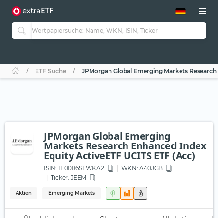
ETF-Guide 2.0
ETF-Explorer
Guide Aktive ETFs
Studien
Aktive ETFs
ETF Suche
JPMorgan Global Emerging Markets Research 
ETF-Sparpläne
Portfolio-ETFs
JPMorgan Global Emerging
Markets Research Enhanced Index
Equity ActiveETF UCITS ETF (Acc)
ISIN:
IE0006SEWKA2
WKN
: A40JGB
Ticker:
JEEM
Aktien
Emerging Markets