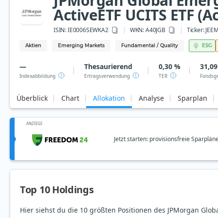
JPMorgan Global Emerg
ActiveETF UCITS ETF (Ac
ISIN:
IE0006SEWKA2
WKN
: A40JGB
Ticker:
JEE
Aktien
Emerging Markets
Fundamental / Quality
ESG
—
Thesaurierend
0,30 %
31,09
Indexabbildung
Ertragsverwendung
TER
Fondsg
Überblick
Chart
Allokation
Analyse
Sparplan
ANZEIGE
Jetzt starten: provisionsfreie Sparplän
Top 10 Holdings
Hier siehst du die 10 größten Positionen des JPMorgan Glo