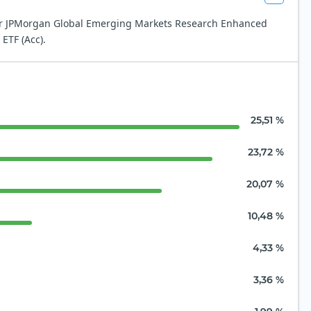
der JPMorgan Global Emerging Markets Research Enhanced
ETF (Acc).
25,51 %
23,72 %
20,07 %
10,48 %
4,33 %
3,36 %