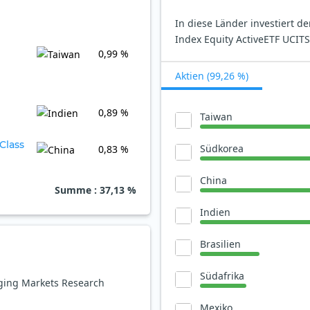
In diese Länder investiert 
Index Equity ActiveETF UCITS 
0,99 %
Aktien (99,26 %)
0,89 %
Taiwan
Class
Südkorea
0,83 %
China
Summe
: 37,13 %
Indien
Brasilien
Südafrika
rging Markets Research
Mexiko