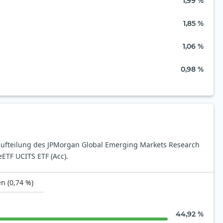
1,99 %
1,85 %
1,06 %
0,98 %
aufteilung des JPMorgan Global Emerging Markets Research
ETF UCITS ETF (Acc).
n (0,74 %)
44,92 %