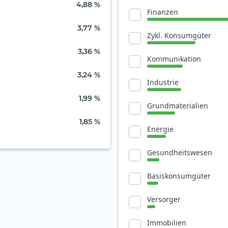
4,88 %
Finanzen
3,77 %
Zykl. Konsumgüter
3,36 %
Kommunikation
3,24 %
Industrie
1,99 %
Grundmaterialien
1,85 %
Energie
Gesundheitswesen
Basiskonsumgüter
Versorger
Immobilien