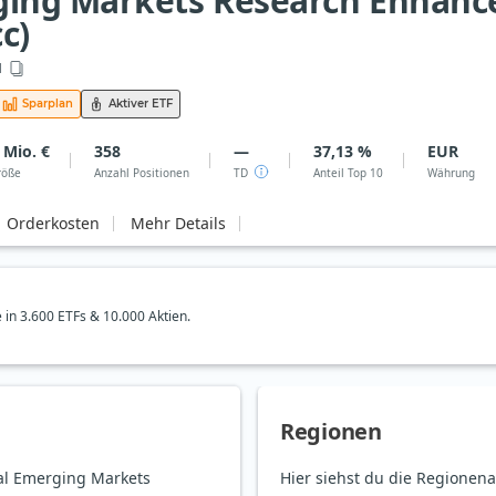
ing Markets Research Enhance
c)
M
Sparplan
Aktiver ETF
 Mio. €
358
—
37,13 %
EUR
röße
Anzahl Positionen
TD
Anteil Top 10
Währung
Orderkosten
Mehr Details
e in 3.600 ETFs & 10.000 Aktien.
Regionen
bal Emerging Markets
Hier siehst du die Regionena