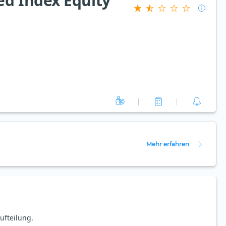
d Index Equity
Mehr erfahren
ufteilung.