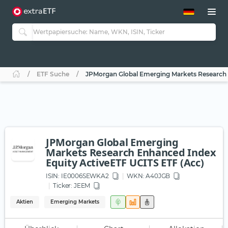
ETF-Guide 2.0
ETF-Explorer
Guide Aktive ETFs
Studien
Aktive ETFs
ETF Suche
JPMorgan Global Emerging Markets Research 
ETF-Sparpläne
Portfolio-ETFs
JPMorgan Global Emerging
Markets Research Enhanced Index
Equity ActiveETF UCITS ETF (Acc)
ISIN:
IE0006SEWKA2
WKN
: A40JGB
Ticker:
JEEM
Aktien
Emerging Markets