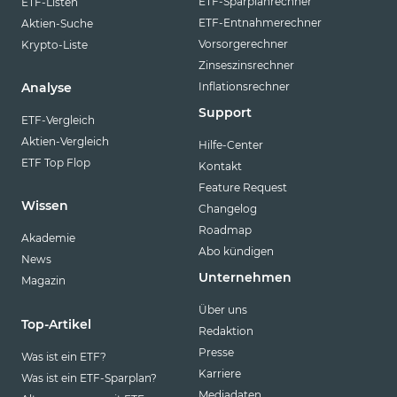
ETF-Sparplanrechner
ETF-Listen
ETF-Entnahmerechner
Aktien-Suche
Vorsorgerechner
Krypto-Liste
Zinseszinsrechner
Inflationsrechner
Analyse
Support
ETF-Vergleich
Aktien-Vergleich
Hilfe-Center
ETF Top Flop
Kontakt
Feature Request
Wissen
Changelog
Roadmap
Akademie
Abo kündigen
News
Unternehmen
Magazin
Über uns
Top-Artikel
Redaktion
Presse
Was ist ein ETF?
Karriere
Was ist ein ETF-Sparplan?
Mediadaten