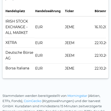
Handelsplatz
Handelswährung
Ticker
Börsennot
IRISH STOCK
EXCHANGE -
EUR
JEME
16.10.202
ALL MARKET
XETRA
EUR
JEEM
22.10.202
Deutsche Börse
EUR
JEEM
22.10.202
AG
Borsa Italiana
EUR
JEME
22.10.202
Stammdaten werden bereitgestellt von
Morningstar
(Aktien,
ETFs, Fonds),
CoinGecko
(Kryptowährungen) und der Isarvest
GmbH. Kursdaten sind mindestens 15 Minuten zeitverzögerte