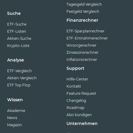
Tagesgeld Vergleich
Festgeld Vergleich
Suche
Finanzrechner
ETF-Suche
ETF-Sparplanrechner
ETF-Listen
ETF-Entnahmerechner
Aktien-Suche
Vorsorgerechner
Krypto-Liste
Zinseszinsrechner
Inflationsrechner
Analyse
Support
ETF-Vergleich
Aktien-Vergleich
Hilfe-Center
ETF Top Flop
Kontakt
Feature Request
Wissen
Changelog
Roadmap
Akademie
Abo kündigen
News
Unternehmen
Magazin