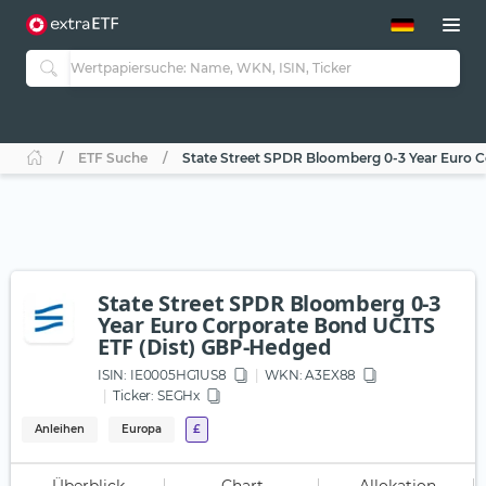
ETF-Guide 2.0
ETF-Explorer
Guide Aktive ETFs
Studien
Aktive ETFs
ETF Suche
State Street SPDR Bloomberg 0-3 Year Euro 
ETF-Sparpläne
Portfolio-ETFs
State Street SPDR Bloomberg 0-3
Year Euro Corporate Bond UCITS
ETF (Dist) GBP-Hedged
ISIN:
IE0005HG1US8
WKN
: A3EX88
Ticker:
SEGHx
Anleihen
Europa
£