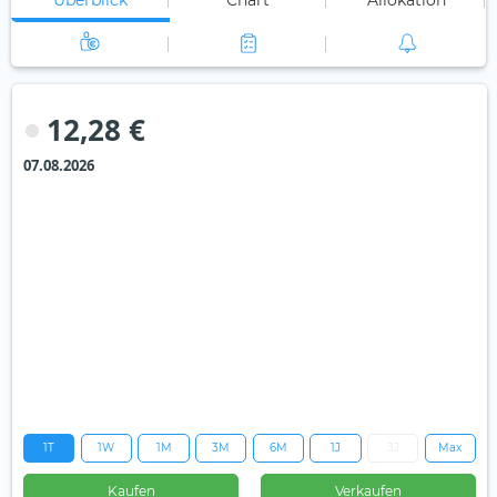
Überblick
Chart
Allokation
12,28 €
07.08.2026
1T
1W
1M
3M
6M
1J
3J
Max
Kaufen
Verkaufen