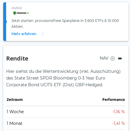
ANZEIGE
Jetzt starten: provisionsfreie Sparpläne in 3.600 ETFs & 10.000
Aktien.
Mehr erfahren
Rendite
NAV
Hier siehst du die Wertentwicklung (inkl. Ausschüttung)
des State Street SPDR Bloomberg 0-3 Year Euro
Corporate Bond UCITS ETF (Dist) GBP-Hedged.
Zeit­raum
Perfor­mance
1 Woche
-1,16 %
1 Monat
-1,41 %