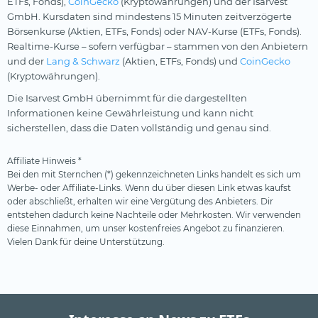
ETFs, Fonds),
CoinGecko
(Kryptowährungen) und der Isarvest
GmbH. Kursdaten sind mindestens 15 Minuten zeitverzögerte
Börsenkurse (Aktien, ETFs, Fonds) oder NAV-Kurse (ETFs, Fonds).
Realtime-Kurse – sofern verfügbar – stammen von den Anbietern
und der
Lang & Schwarz
(Aktien, ETFs, Fonds) und
CoinGecko
(Kryptowährungen).
Die Isarvest GmbH übernimmt für die dargestellten
Informationen keine Gewährleistung und kann nicht
sicherstellen, dass die Daten vollständig und genau sind.
Affiliate Hinweis *
Bei den mit Sternchen (*) gekennzeichneten Links handelt es sich um
Werbe- oder Affiliate-Links. Wenn du über diesen Link etwas kaufst
oder abschließt, erhalten wir eine Vergütung des Anbieters. Dir
entstehen dadurch keine Nachteile oder Mehrkosten. Wir verwenden
diese Einnahmen, um unser kostenfreies Angebot zu finanzieren.
Vielen Dank für deine Unterstützung.