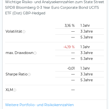
Wichtige Risiko- und Analysekennzahlen zum State Street
SPDR Bloomberg 0-3 Year Euro Corporate Bond UCITS
ETF (Dist) GBP-Hedged
3,16 %
1 Jahr
Volatilität
—
3 Jahre
—
5 Jahre
-4,19 %
1 Jahr
max. Drawdown
—
3 Jahre
—
5 Jahre
-0,01
1 Jahr
Sharpe Ratio
—
3 Jahre
—
5 Jahre
XLM
—
Weitere Portfolio- und Risikokennzahlen