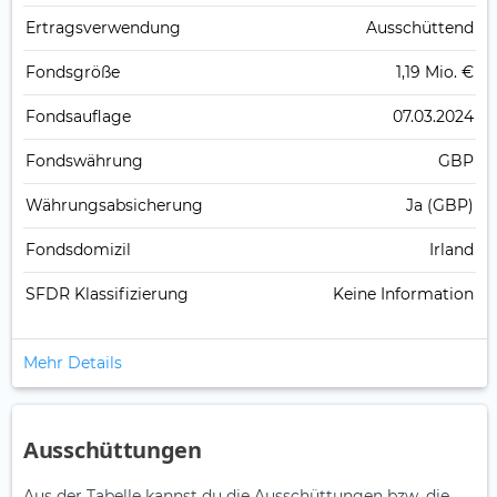
Ertrags­verwendung
Ausschüttend
Fonds­größe
1,19 Mio. €
Fonds­auflage
07.03.2024
Fonds­währung
GBP
Währungsabsicherung
Ja (GBP)
Fondsdomizil
Irland
SFDR Klassifizierung
Keine Information
Mehr Details
Ausschüttungen
Aus der Tabelle kannst du die Ausschüttungen bzw. die