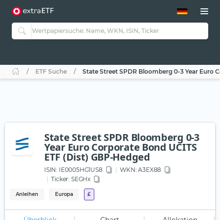
ETF-Guide 2.0
ETF-Explorer
Guide Aktive ETFs
Studien
Aktive ETFs
ETF Suche
State Street SPDR Bloomberg 0-3 Year Euro 
ETF-Sparpläne
Portfolio-ETFs
State Street SPDR Bloomberg 0-3
Year Euro Corporate Bond UCITS
ETF (Dist) GBP-Hedged
ISIN:
IE0005HG1US8
WKN
: A3EX88
Ticker:
SEGHx
Anleihen
Europa
£