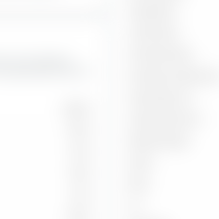
Sharpe Ratio
Treynor Ratio
Information Ratio
uktur der enthaltenen
 Corporate Bond UCITS ETF
Korrelation zu Benchmar
Capture Ratio Up
60,58 %
Capture Ratio Down
5,63 %
Batting Average
2,12 %
Alpha
1,59 %
Beta
0,11 %
2
R
0,06 %