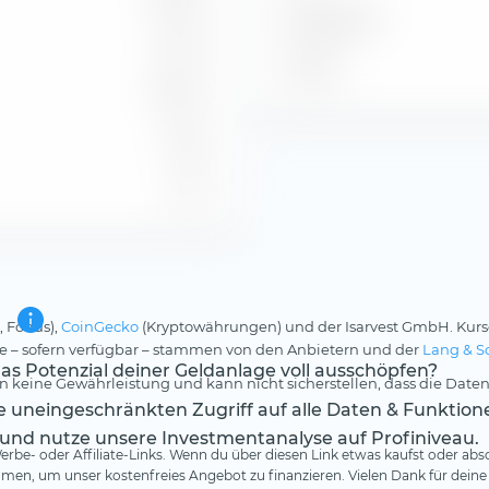
Benchmark
1,47 %
Stand
0,34 %
4,66
1,46
, Fonds),
CoinGecko
(Kryptowährungen) und der Isarvest GmbH. Kurs
rse – sofern verfügbar – stammen von den Anbietern und der
Lang & S
s Potenzial deiner Geldanlage voll ausschöpfen?
 keine Gewährleistung und kann nicht sicherstellen, dass die Daten
te uneingeschränkten Zugriff auf alle Daten & Funktion
 und nutze unsere Investmentanalyse auf Profiniveau.
rbe- oder Affiliate-Links. Wenn du über diesen Link etwas kaufst oder absc
en, um unser kostenfreies Angebot zu finanzieren. Vielen Dank für deine