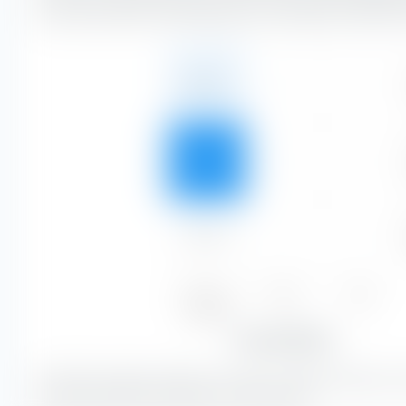
nach der Bonität und entlang der horizontalen Achse nach 
8,71 %
—
—
91,23 %
—
—
0,06 %
—
—
Niedrig
Mittel
Hoch
100,00 %
—
—
Zinssensibilität
Mit 91,23 % bilden Anleihen mit einer mittleren Bonität un
Zinssensibilität den größten Portfolioanteil.