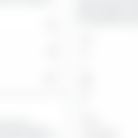
Year Euro Corporate Bond
Anleihen im State Street 
(Dist) GBP-Hedged. Je schle
Zahlungsunfähigkeit des ent
umso größere Rolle, je läng
1.629
0
AAA
1.629
AA
0
A
1,84 %
BBB
BB
B
Unter B
rument für die
reet SPDR Bloomberg 0-3
Nicht klassifiziert
ntlang der vertikalen Achse