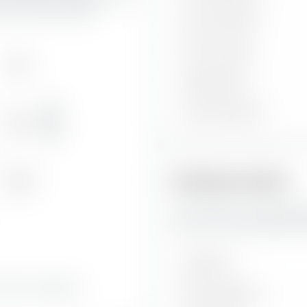
der Zinssensibilität.
Durchs. Bonität
Durchs. Kupon
Hoch
8,71 %
Aktuelle Yield
Bonität
Yield to Maturity
Mittel
91,23 %
Niedrig
Risikokennzahlen
0,06 %
Hier findest du wichtige R
Year Euro Corporate Bond 
Volatilität
d einer niedrigen
Max. Drawdown