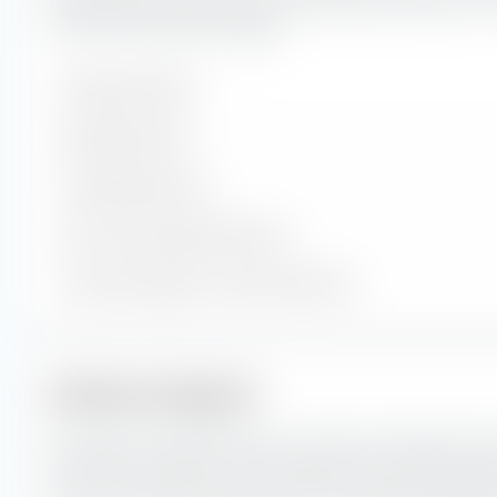
Indexbestandteile des State Street SPDR Bloomberg 0-3 
UCITS ETF (Dist) GBP-Hedged.
Enthaltene Werte
Aktienpositionen
Anleihenpositionen
Cash und sonstige Positionen
% des Vermögens in Top 10 Positionen
Anleihen-Anlagestil
Die extraETF Anlagestil Box ist ein höchst nützliches Inst
Portfoliokonstruktion. Die Box klassifiziert den State St
Year Euro Corporate Bond UCITS ETF (Dist) GBP-Hedged e