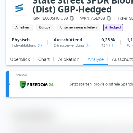
State Street SPDR Blo
(Dist) GBP-Hedged
ISIN:
IE0005HG1US8
WKN
: A3EX88
Ticker:
S
Anleihen
Europa
Unternehmensanleihen
£
Hedged
Physisch
Ausschüttend
0,25 %
1,1
Indexabbildung
Ertragsverwendung
TER
Fon
Überblick
Chart
Allokation
Analyse
Ausschüt
ANZEIGE
Jetzt starten: provisionsfreie Sparp
Diversifikation
Hier findest du die Anzahl der enthaltenen Werte und d