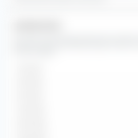
Laufzeitstruktur
Hier findest du die prozentuale Aufteilung der Laufzeitstr
Anleihen im State Street SPDR Bloomberg 0-3 Year Euro
(Dist) GBP-Hedged.
1 bis 3 Jahre
3 bis 5 Jahre
5 bis 7 Jahre
7 bis 10 Jahre
10 bis 15 Jahre
15 bis 20 Jahre