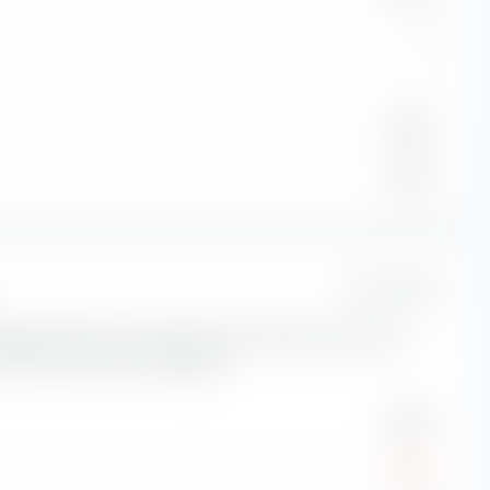
A
—
2,07 %
3,15 %
1 Jahr
isikokennzahlen zum State Street SPDR Bloomberg 0-3
UCITS ETF (Dist) GBP-Hedged.
3,16 %
-4,19 %