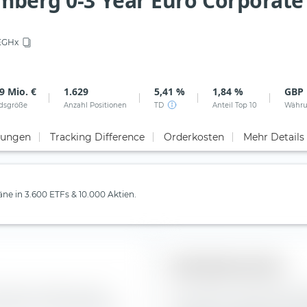
omberg 0-3 Year Euro Corporate
EGHx
9 Mio. €
1.629
5,41 %
1,84 %
GBP
dsgröße
Anzahl Positionen
TD
Anteil Top 10
Währ
tungen
Tracking Difference
Orderkosten
Mehr Details
läne in 3.600 ETFs & 10.000 Aktien.
Bonitätsstruktur
ie Zusammensetzung der
Hier siehst du die prozentu