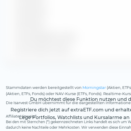
20 bis 30 Jahre
Über 30 Jahre
Durchs. Restlaufzeit in Jahren
Durchs. Duration in Jahren
Stammdaten werden bereitgestellt von
Morningstar
(Aktien, ETFs
(Aktien, ETFs, Fonds) oder NAV-Kurse (ETFs, Fonds). Realtime-Ku
Du möchtest diese Funktion nutzen und da
Die Isarvest GmbH übernimmt für die dargestellten Informationen
Registriere dich jetzt auf extraETF.com und erhal
Affiliate Hinweis *
Lege Portfolios, Watchlists und Kursalarme an
Bei den mit Sternchen (*) gekennzeichneten Links handelt es sich um We
dadurch keine Nachteile oder Mehrkosten. Wir verwenden diese Einnahm