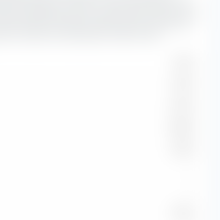
SPDR Bloomberg 0-3 Year Euro Corporate Bond UCITS ETF
chter das Rating der Bonität, desto höher das Risiko einer
sprechenden Emittenten. Das Bonitätsrisiko spielt eine
er die Laufzeit der betreffenden Anleihen währt.
0,16 %
6,76 %
44,15 %
43,28 %
0,69 %
—
—
4,96 %