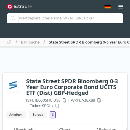
ETF-Guide 2.0
ETF-Explorer
Guide Aktive ETFs
Studien
Aktive ETFs
ETF Suche
State Street SPDR Bloomberg 0-3 Year Euro 
ETF-Sparpläne
Portfolio-ETFs
State Street SPDR Bloomberg 0-3
Year Euro Corporate Bond UCITS
ETF (Dist) GBP-Hedged
ISIN:
IE0005HG1US8
WKN
: A3EX88
Ticker:
SEGHx
Anleihen
Europa
£