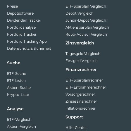
Preise
ETF-Sparplan Vergleich
Depotsoftware
Depot Vergleich
Dividenden Tracker
Junior-Depot Vergleich
Portfolioanalyse
Aktiensparplan Vergleich
Portfolio Tracker
Robo-Advisor Vergleich
Portfolio Tracking App
Zinsvergleich
Datenschutz & Sicherheit
Tagesgeld Vergleich
Festgeld Vergleich
Suche
Finanzrechner
ETF-Suche
ETF-Sparplanrechner
ETF-Listen
ETF-Entnahmerechner
Aktien-Suche
Vorsorgerechner
Krypto-Liste
Zinseszinsrechner
Inflationsrechner
Analyse
Support
ETF-Vergleich
Aktien-Vergleich
Hilfe-Center