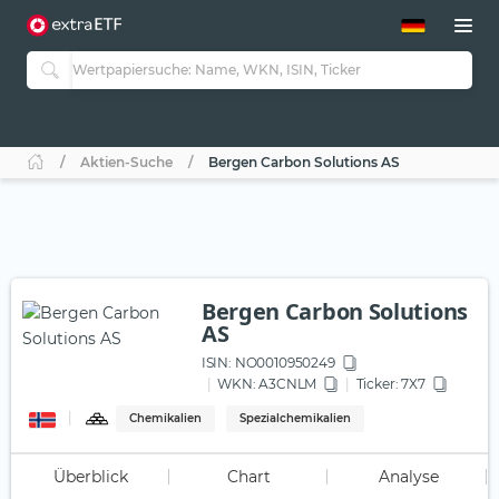
ETF-Guide 2.0
ETF-Explorer
Guide Aktive ETFs
Studien
Aktive ETFs
Aktien-Suche
Bergen Carbon Solutions AS
ETF-Sparpläne
Portfolio-ETFs
Bergen Carbon Solutions
AS
ISIN:
NO0010950249
WKN
: A3CNLM
Ticker:
7X7
Chemikalien
Spezialchemikalien
Überblick
Chart
Analyse