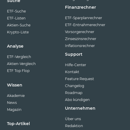
Suche
Finanzrechner
ETF-Suche
ETF-Sparplanrechner
ETF-Listen
ETF-Entnahmerechner
Aktien-Suche
Vorsorgerechner
Krypto-Liste
Zinseszinsrechner
Inflationsrechner
Analyse
Support
ETF-Vergleich
Aktien-Vergleich
Hilfe-Center
ETF Top Flop
Kontakt
Feature Request
Wissen
Changelog
Roadmap
Akademie
Abo kündigen
News
Unternehmen
Magazin
Über uns
Top-Artikel
Redaktion