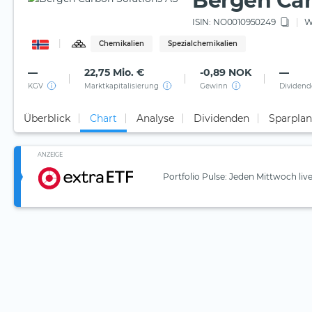
Bergen Car
ISIN:
NO0010950249
W
Chemikalien
Spezialchemikalien
—
22,75 Mio. €
-0,89 NOK
—
KGV
Marktkapitalisierung
Gewinn
Dividend
Überblick
Chart
Analyse
Dividenden
Sparplan
ANZEIGE
Portfolio Pulse: Jeden Mittwoch liv