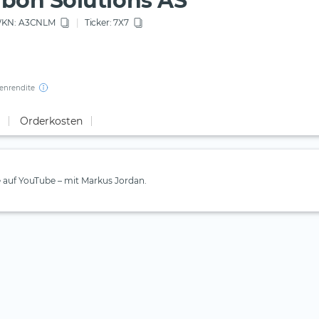
bon Solutions AS
KN
: A3CNLM
Ticker:
7X7
enrendite
Orderkosten
e auf YouTube – mit Markus Jordan.