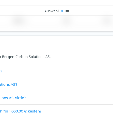
Auswahl
0
Region
Land
TER
on Bergen Carbon Solutions AS.
z?
utions AS?
tions AS-Aktie?
 für 1.000,00 € kaufen?