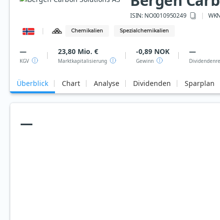
Bergen Carb
ISIN:
NO0010950249
WK
Chemikalien
Spezialchemikalien
—
23,80 Mio. €
-0,89 NOK
—
KGV
Marktkapitalisierung
Gewinn
Dividendenre
Überblick
Chart
Analyse
Dividenden
Sparplan
—