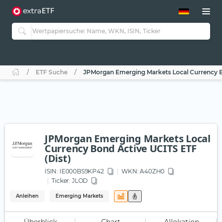
ETF-Guide 2.0
ETF-Explorer
Guide Aktive ETFs
Studien
Aktive ETFs
ETF Suche
JPMorgan Emerging Markets Local Currency Bo
ETF-Sparpläne
Portfolio-ETFs
JPMorgan Emerging Markets Local
Currency Bond Active UCITS ETF
(Dist)
ISIN:
IE000BS9KP42
WKN
: A40ZH0
Ticker:
JLOD
Anleihen
Emerging Markets