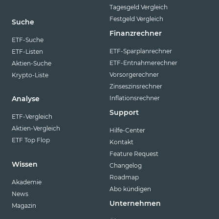
Tagesgeld Vergleich
Festgeld Vergleich
Suche
Finanzrechner
ETF-Suche
ETF-Sparplanrechner
ETF-Listen
ETF-Entnahmerechner
Aktien-Suche
Vorsorgerechner
Krypto-Liste
Zinseszinsrechner
Inflationsrechner
Analyse
Support
ETF-Vergleich
Aktien-Vergleich
Hilfe-Center
ETF Top Flop
Kontakt
Feature Request
Wissen
Changelog
Roadmap
Akademie
Abo kündigen
News
Unternehmen
Magazin