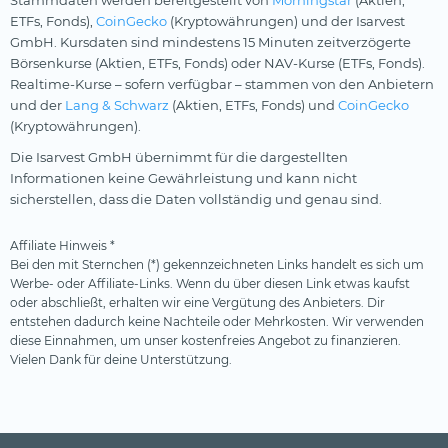
Stammdaten werden bereitgestellt von
Morningstar
(Aktien,
ETFs, Fonds),
CoinGecko
(Kryptowährungen) und der Isarvest
GmbH. Kursdaten sind mindestens 15 Minuten zeitverzögerte
Börsenkurse (Aktien, ETFs, Fonds) oder NAV-Kurse (ETFs, Fonds).
Realtime-Kurse – sofern verfügbar – stammen von den Anbietern
und der
Lang & Schwarz
(Aktien, ETFs, Fonds) und
CoinGecko
(Kryptowährungen).
Die Isarvest GmbH übernimmt für die dargestellten
Informationen keine Gewährleistung und kann nicht
sicherstellen, dass die Daten vollständig und genau sind.
Affiliate Hinweis *
Bei den mit Sternchen (*) gekennzeichneten Links handelt es sich um
Werbe- oder Affiliate-Links. Wenn du über diesen Link etwas kaufst
oder abschließt, erhalten wir eine Vergütung des Anbieters. Dir
entstehen dadurch keine Nachteile oder Mehrkosten. Wir verwenden
diese Einnahmen, um unser kostenfreies Angebot zu finanzieren.
Vielen Dank für deine Unterstützung.