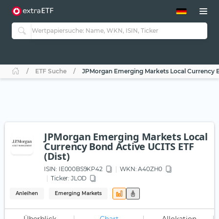
ETF-Guide 2.0
ETF-Explorer
Guide Aktive ETFs
Studien
Aktive ETFs
ETF Suche
JPMorgan Emerging Markets Local Currency Bo
ETF-Sparpläne
Portfolio-ETFs
JPMorgan Emerging Markets Local
Currency Bond Active UCITS ETF
(Dist)
ISIN:
IE000BS9KP42
WKN
: A40ZH0
Ticker:
JLOD
Anleihen
Emerging Markets