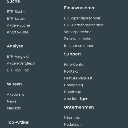
Suche
Finanzrechner
ETF-Suche
ETF-Sparplanrechner
ETF-Listen
ETF-Entnahmerechner
Aktien-Suche
Vorsorgerechner
Krypto-Liste
Zinseszinsrechner
Inflationsrechner
Analyse
Support
ETF-Vergleich
Aktien-Vergleich
Hilfe-Center
ETF Top Flop
Kontakt
Feature Request
Wissen
Changelog
Roadmap
Akademie
Abo kündigen
News
Unternehmen
Magazin
Über uns
Top-Artikel
Redaktion